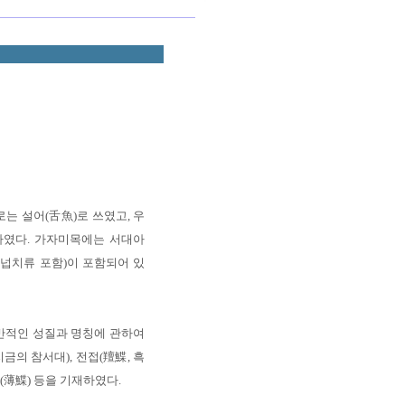
는 설어(舌魚)로 쓰였고, 우
하였다. 가자미목에는 서대아
넙치류 포함)이 포함되어 있
적인 성질과 명칭에 관하여
금의 참서대), 전접(羶鰈, 흑
접(薄鰈) 등을 기재하였다.