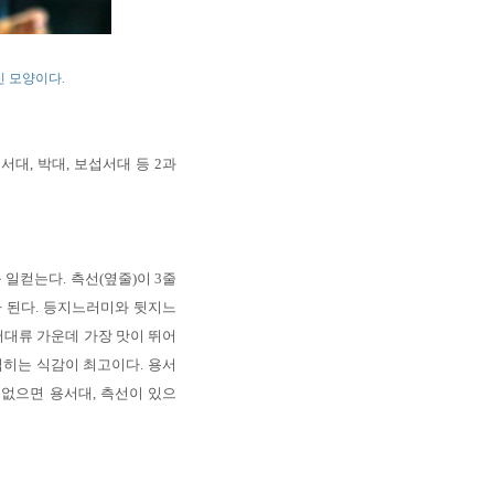
신 모양이다.
서대, 박대, 보섭서대 등 2과
일컫는다. 측선(옆줄)이 3줄
나 된다. 등지느러미와 뒷지느
서대류 가운데 가장 맛이 뛰어
히는 식감이 최고이다. 용서
 없으면 용서대, 측선이 있으