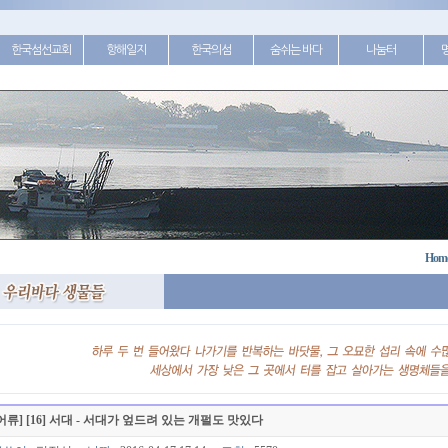
한국섬선교회
항해일지
한국의섬
숨쉬는 바다
나눔터
Hom
어류] [16] 서대 - 서대가 엎드려 있는 개펄도 맛있다