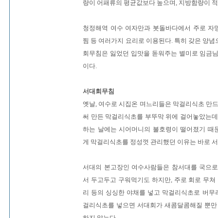
량이 어패류의 평균값보다 높으며, 지방함량이 적
청정해역 여수 여자만과 봇돌바다에서 주로 자망으
찜 등 여러가지 요리로 이용된다. 특히 갖은 양
회무침은 잃었던 입맛을 돋워주는 별미로 임금님
이다.
서대회무침
옛날, 여수로 시집온 며느리들은 막걸리식초 만드
써 만든 막걸리식초를 부뚜막 위에 걸어놓았는데,
하는 날에는 시어머니의 불호령이 떨어졌기 때
게 막걸리식초를 정성껏 관리했던 이유는 바로 
서대의 본고장인 여수사람들은 참서대를 국으로
서 두고두고 구워먹기도 하지만, 주로 회로 무쳐 
리 등의 싱싱한 야채를 넣고 막걸리식초로 버무려
걸리식초를 넣으면 서대회가 새콤달콤해질 뿐만 
하지 않는다.