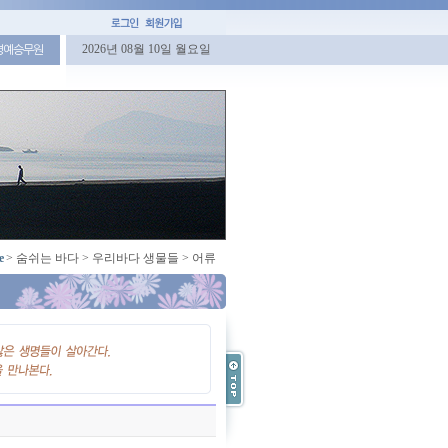
2026년 08월 10일 월요일
명예승무원
e
>
숨쉬는 바다
>
우리바다 생물들
>
어류