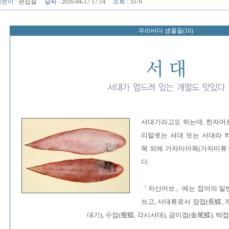
글쓴이
:
편집실
날짜
: 2016-04-17 17:14
조회
: 5570
우리바다 생물들(16)
서대기라고도 하는데, 한자어로
리말로는 셔대 또는 서대라 
목 외에 가자미아목(가자미류·
다.
「자산어보」에는 접어의 일반
쓰고, 서대류로서 장접(長鰈, 지
대기), 수접(瘦鰈, 각시서대), 금미접(金尾鰈), 박