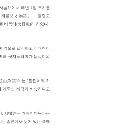
서남해에서 매년 4월 조기를
 「재물보 才物譜」, 「물명고
 비목어(比目魚)라 하였다.
이 옆으로 납작하고 비대칭이
러미와 뒷지느러미가 몸길이의
玆山魚譜)에는 "장접이라 하
치 가죽신 바닥과 비슷하다고
다. 서대류는 가자미아목과는
 모든 종류에서 눈이 있는 쪽에