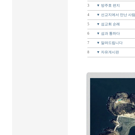
3
▼ 방주호 편지
4
▼ 선교지에서 만난 사
5
▼ 섬교회 순례
6
▼ 섬과 통하다
7
▼ 알려드립니다
8
▼ 자유게시판