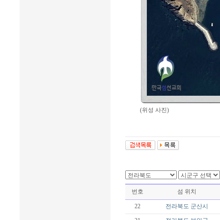
(위성 사진)
번호
섬 위치
22
전라북도
군산시