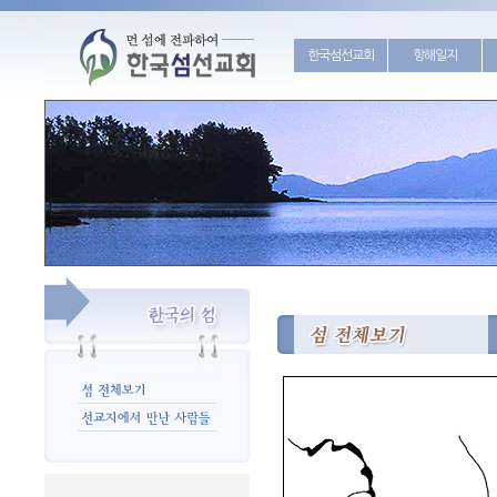
한국섬선교회
항해일지