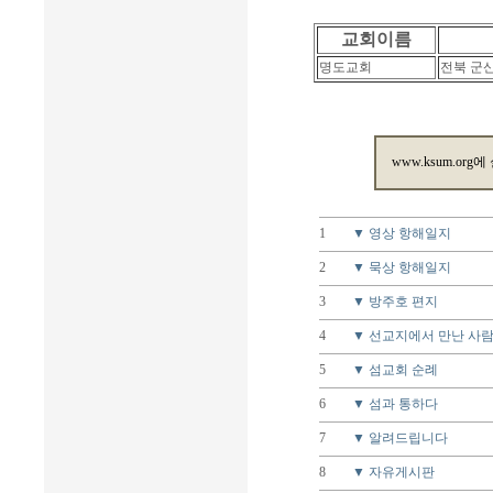
교회이름
명도교회
전북 군
www.ksum.org에
1
▼ 영상 항해일지
2
▼ 묵상 항해일지
3
▼ 방주호 편지
4
▼ 선교지에서 만난 사
5
▼ 섬교회 순례
6
▼ 섬과 통하다
7
▼ 알려드립니다
8
▼ 자유게시판