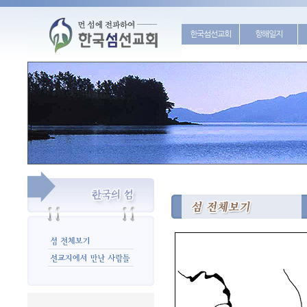
한국섬선교회
항해일지