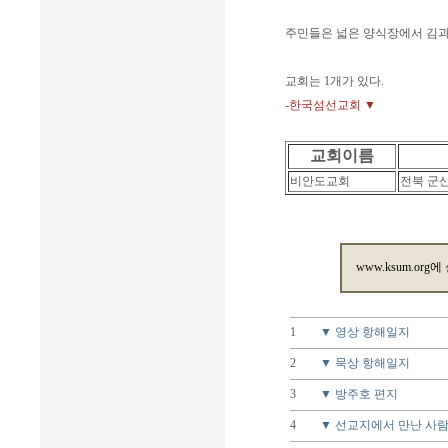
주민들은 넓은 양식장에서 김과
교회는 1개가 있다.
-한국섬선교회 ▼
교회이름
비안도교회
전북 군
www.ksum.org에
1
▼ 영상 항해일지
2
▼ 묵상 항해일지
3
▼ 방주호 편지
4
▼ 선교지에서 만난 사