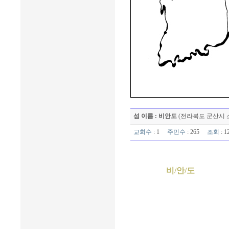
섬 이름 : 비안도
(전라북도 군산시 
교회수
: 1
주민수
: 265
조회
: 
비/안/도