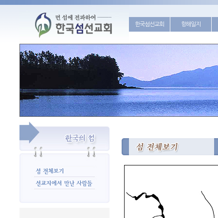
한국섬선교회
항해일지