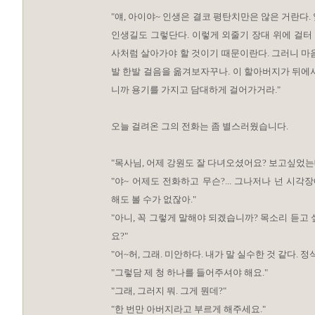
"얘, 아이야~ 인생은 결코 평탄치만은 않은 거란다.
인생길도 그렇단다. 이렇게 외줄기 장대 위에 걸터
사처럼 살아가야 할 것이기 때문이란다. 그러니 마
발 한발 걸음을 옮겨보자꾸나. 이 할아버지가 뒤에
니까 용기를 가지고 담대하게 걸어가거라."
오늘 걸려온 그의 전화는 좀 별스러웠습니다.
"목사님, 어제 강원도 잘 다녀오셨어요? 보고싶었는데.
"야~ 어제도 전화하고 무슨?... 그나저나 넌 시
해도 볼 수가 없잖아."
"아니, 꼭 그렇게 말해야 되겠습니까? 목소리 듣고 
요?"
"어~허, 그래. 미안하다. 내가 말 실수한 것 같다. 
"그렇담 제 청 하나를 들어주셔야 해요."
"그래, 그러지 뭐. 그게 뭔데?"
"한 번만 아버지라고 부르게 해주세요."