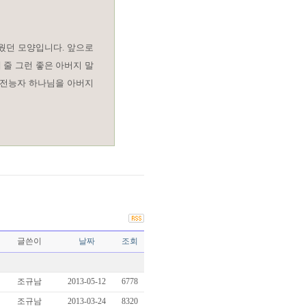
웠던 모양입니다. 앞으로
줄 그런 좋은 아버지 말
 전능자 하나님을 아버지
글쓴이
날짜
조회
조규남
2013-05-12
6778
조규남
2013-03-24
8320