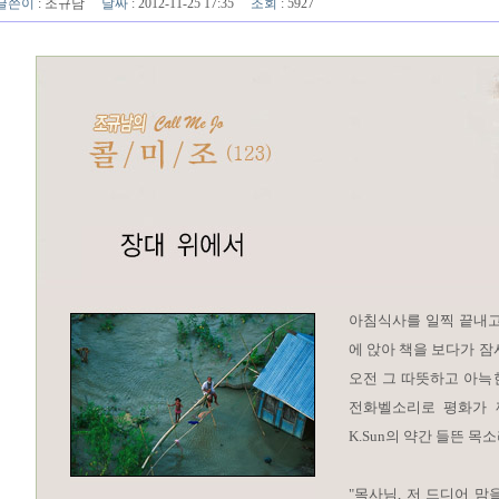
글쓴이
:
조규남
날짜
: 2012-11-25 17:35
조회
: 5927
아침식사를 일찍 끝내고
에 앉아 책을 보다가 잠
오전 그 따뜻하고 아늑
전화벨소리로 평화가 
K.Sun의 약간 들뜬 
"목사님, 저 드디어 맘