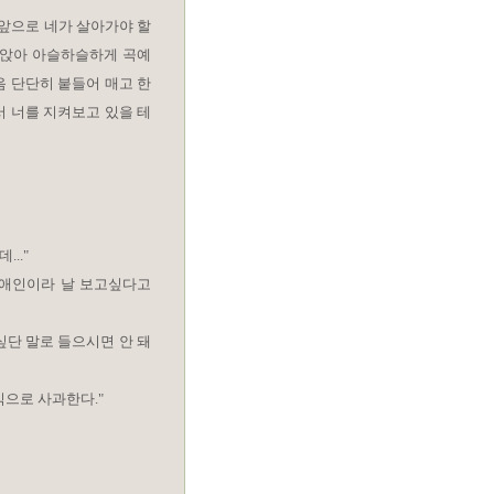
 앞으로 네가 살아가야 할
 앉아 아슬하슬하게 곡예
음 단단히 붙들어 매고 한
서 너를 지켜보고 있을 테
.."
각장애인이라 날 보고싶다고
싶단 말로 들으시면 안 돼
정식으로 사과한다."