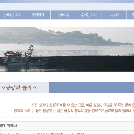
한국섬선교회
항해일지
한국의섬
숨쉬는 바다
나눔터
장대 위에서