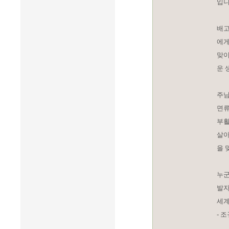
입니
배고
에게
맞이
운 
주님
면류
부활
살아
을 
누군
발자
세계
- 