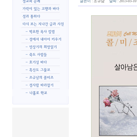
글쓴이
:
조규남
날짜
: 2013-03-