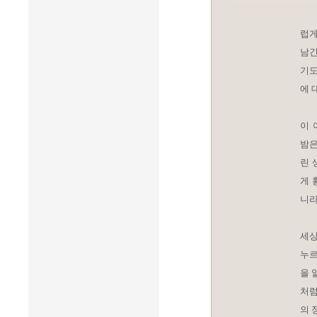
럽게
남긴
기도
에 
이 
밤은
린 
게 
니라
세상
누르
을 
처럼
의 