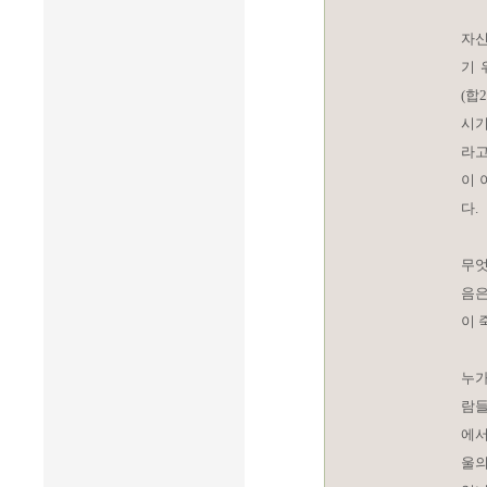
자신
기 
(합
시기
라고
이 
다.
무엇
음은
이 
누가
람들
에서
울의