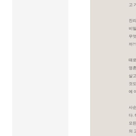
고 
진리
비밀
무엇
까?!
때로
영혼
살고
것도
에 
사순
다.
모든
의 