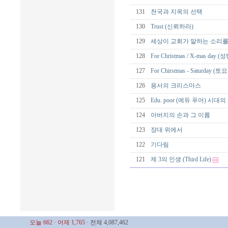
131
천국과 지옥의 선택
130
Trust (신뢰하라)
129
세상이 교회가 말하는 소리를
128
For Christmas / X-mas day 
127
For Chirstmas - Saturday (
126
용서의 크리스마스
125
Edu. poor (에듀 푸어) 시
124
아버지의 손과 그 이름
123
장대 위에서
122
기다림
121
제 3의 인생 (Third Life)
오늘 662
· 어제 1,765
· 전체 4,087,462