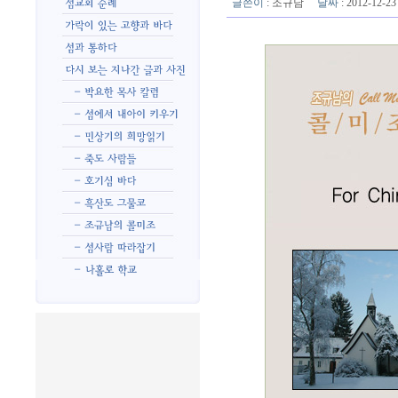
글쓴이
:
조규남
날짜
: 2012-12-