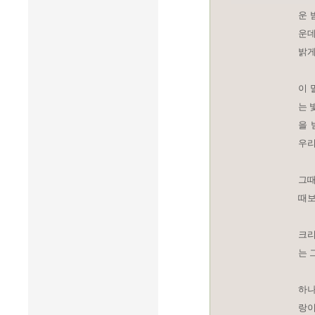
운 
운데
밝게
이 
는 
을 
우리
그때
때보
크리
는 
하나
랑이