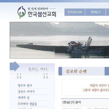
한국섬선교회
항해일지
[전남] [1] 공지