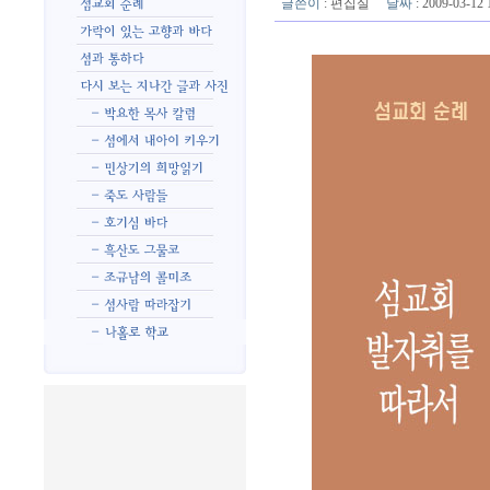
글쓴이
:
편집실
날짜
: 2009-03-1