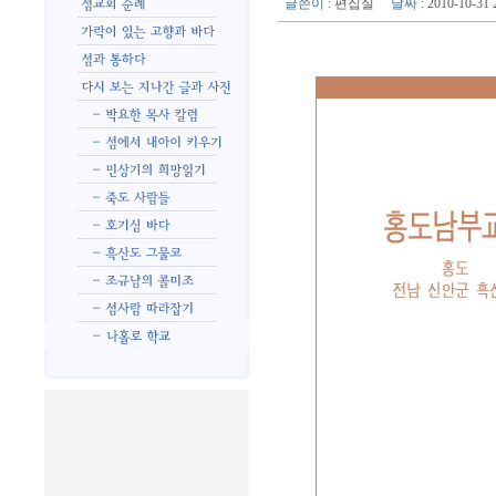
글쓴이
:
편집실
날짜
: 2010-10-3