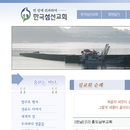
한국섬선교회
항해일지
[전남] [12] 홍도남부교회