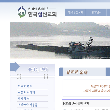
한국섬선교회
항해일지
[전남] [14] 관매교회