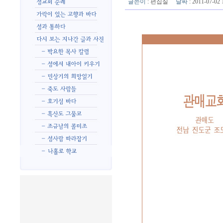
글쓴이
:
편집실
날짜
: 2011-07-0