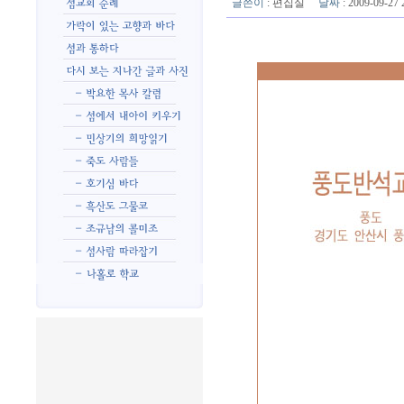
글쓴이
:
편집실
날짜
: 2009-09-2