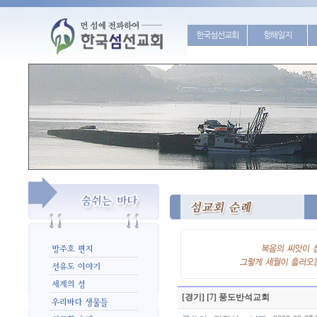
한국섬선교회
항해일지
[경기] [7] 풍도반석교회