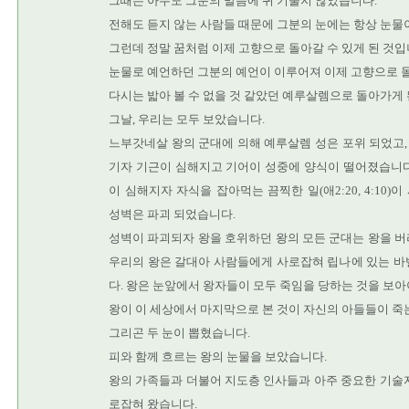
그때는 아무도 그분의 말씀에 귀 기울지 않았습니다.
전해도 듣지 않는 사람들 때문에 그분의 눈에는 항상 눈물
그런데 정말 꿈처럼 이제 고향으로 돌아갈 수 있게 된 것입
눈물로 예언하던 그분의 예언이 이루어져 이제 고향으로 
다시는 밟아 볼 수 없을 것 같았던 예루살렘으로 돌아가게 
그날, 우리는 모두 보았습니다.
느부갓네살 왕의 군대에 의해 예루살렘 성은 포위 되었고, 
기자 기근이 심해지고 기어이 성중에 양식이 떨어졌습니다
이 심해지자 자식을 잡아먹는 끔찍한 일(애2:20, 4:10
성벽은 파괴 되었습니다.
성벽이 파괴되자 왕을 호위하던 왕의 모든 군대는 왕을 
우리의 왕은 갈대아 사람들에게 사로잡혀 립나에 있는 바
다. 왕은 눈앞에서 왕자들이 모두 죽임을 당하는 것을 보
왕이 이 세상에서 마지막으로 본 것이 자신의 아들들이 죽
그리곤 두 눈이 뽑혔습니다.
피와 함께 흐르는 왕의 눈물을 보았습니다.
왕의 가족들과 더불어 지도층 인사들과 아주 중요한 기술
로잡혀 왔습니다.