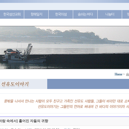
한국섬선교회
항해일지
한국의섬
숨쉬는 바다
나눔터
Home
>
숨
바람 속에서] 흩어진 자들의 귀향