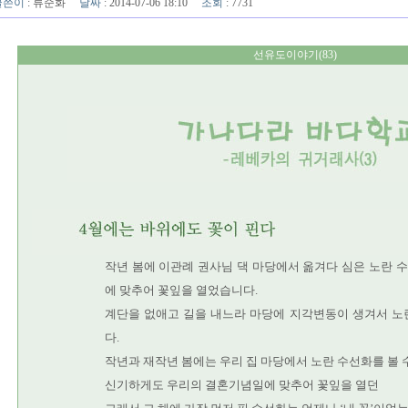
글쓴이
:
류순화
날짜
: 2014-07-06 18:10
조회
: 7731
선유도이야기(83)
작년 봄에 이관례 권사님 댁 마당에서 옮겨다 심은 노란 
에 맞추어 꽃잎을 열었습니다.
계단을 없애고 길을 내느라 마당에 지각변동이 생겨서 노
다.
작년과 재작년 봄에는 우리 집 마당에서 노란 수선화를 볼 
신기하게도 우리의 결혼기념일에 맞추어 꽃잎을 열던