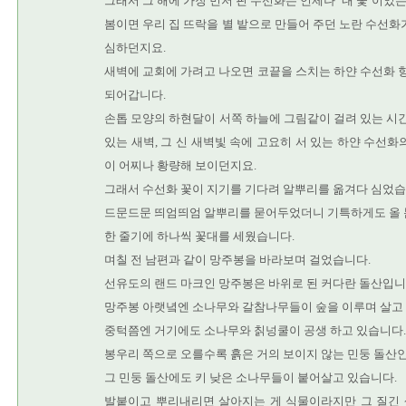
그래서 그 해에 가장 먼저 핀 수선화는 언제나 ‘내 꽃’이었는
봄이면 우리 집 뜨락을 별 밭으로 만들어 주던 노란 수선화
심하던지요.
새벽에 교회에 가려고 나오면 코끝을 스치는 하얀 수선화 향
되어갑니다.
손톱 모양의 하현달이 서쪽 하늘에 그림같이 걸려 있는 시간
있는 새벽, 그 신 새벽빛 속에 고요히 서 있는 하얀 수선화
이 어찌나 황량해 보이던지요.
그래서 수선화 꽃이 지기를 기다려 알뿌리를 옮겨다 심었습
드문드문 띄엄띄엄 알뿌리를 묻어두었더니 기특하게도 올 
한 줄기에 하나씩 꽃대를 세웠습니다.
며칠 전 남편과 같이 망주봉을 바라보며 걸었습니다.
선유도의 랜드 마크인 망주봉은 바위로 된 커다란 돌산입니
망주봉 아랫녘엔 소나무와 갈참나무들이 숲을 이루며 살고
중턱쯤엔 거기에도 소나무와 칡넝쿨이 공생 하고 있습니다.
봉우리 쪽으로 오를수록 흙은 거의 보이지 않는 민둥 돌산
그 민둥 돌산에도 키 낮은 소나무들이 붙어살고 있습니다.
발붙이고 뿌리내리면 살아지는 게 식물이라지만 그 질긴