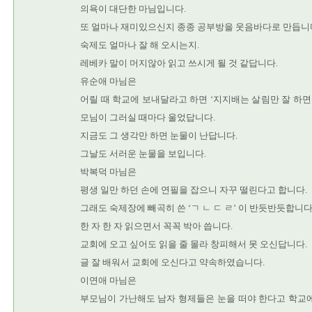
의욕이 대단한 마님입니다.
또 얼마나 재미있으신지 종종 공부방을 웃음바다로 만듭니
숙제도 얼마나 잘 해 오시는지.
레베카 말이 머지않아 읽고 쓰시게 될 것 같답니다.
유순애 마님은
어릴 때 학교에 보내달라고 하면 ‘지지배는 살림만 잘 하면 
모님이 그러실 때마다 울었답니다.
지금도 그 생각만 하면 눈물이 난답니다.
그날도 서러운 눈물을 보입니다.
박복덕 마님은
평생 일만 하던 손에 연필을 잡으니 자꾸 떨린다고 합니다.
그래도 숙제장에 빼곡히 쓴 ‘ㄱ ㄴ ㄷ ㄹ’ 이 반듯반듯합니다
한 자 한 자 읽으면서 꼭꼭 박아 씁니다.
교회에 오고 싶어도 읽을 줄 몰라 창피해서 못 오신답니다.
글 잘 배워서 교회에 오신다고 약속하였습니다.
이연애 마님은
부모님이 가난해도 남자 형제들은 눈을 떠야 한다고 학교에