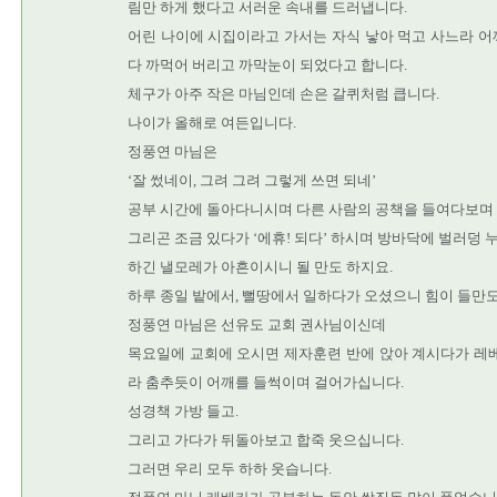
림만 하게 했다고 서러운 속내를 드러냅니다.
어린 나이에 시집이라고 가서는 자식 낳아 먹고 사느라 어
다 까먹어 버리고 까막눈이 되었다고 합니다.
체구가 아주 작은 마님인데 손은 갈퀴처럼 큽니다.
나이가 올해로 여든입니다.
정풍연 마님은
‘잘 썼네이, 그려 그려 그렇게 쓰면 되네’
공부 시간에 돌아다니시며 다른 사람의 공책을 들여다보며 
그리곤 조금 있다가 ‘에휴! 되다’ 하시며 방바닥에 벌러덩 
하긴 낼모레가 아흔이시니 될 만도 하지요.
하루 종일 밭에서, 뻘땅에서 일하다가 오셨으니 힘이 들만도
정풍연 마님은 선유도 교회 권사님이신데
목요일에 교회에 오시면 제자훈련 반에 앉아 계시다가 레베
라 춤추듯이 어깨를 들썩이며 걸어가십니다.
성경책 가방 들고.
그리고 가다가 뒤돌아보고 합죽 웃으십니다.
그러면 우리 모두 하하 웃습니다.