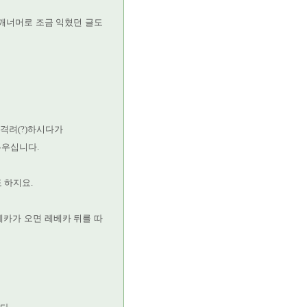
깨너머로 조금 익혔던 글도
격려(?)하시다가
누우십니다.
 하지요.
카가 오면 레베카 뒤를 따