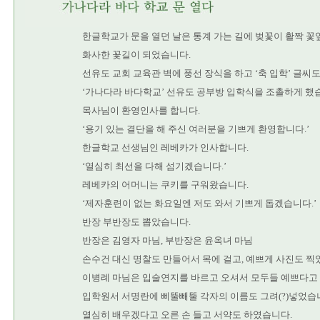
한글학교가 문을 열던 날은 통계 가는 길에 벚꽃이 활짝 꽃
화사한 꽃길이 되었습니다.
선유도 교회 교육관 벽에 풍선 장식을 하고 ‘축 입학’ 글씨
‘가나다라 바다학교’ 선유도 공부방 입학식을 조촐하게 했
목사님이 환영인사를 합니다.
‘용기 있는 결단을 해 주신 여러분을 기쁘게 환영합니다.’
한글학교 선생님인 레베카가 인사합니다.
‘열심히 최선을 다해 섬기겠습니다.’
레베카의 어머니는 쿠키를 구워왔습니다.
‘제자훈련이 없는 화요일엔 저도 와서 기쁘게 돕겠습니다.’
반장 부반장도 뽑았습니다.
반장은 김영자 마님, 부반장은 윤옥녀 마님
손수건 대신 명찰도 만들어서 목에 걸고, 예쁘게 사진도 찍
이병례 마님은 입술연지를 바르고 오셔서 모두들 예쁘다고 
입학원서 서명란에 삐뚤빼뚤 각자의 이름도 그려(?)넣었습
열심히 배우겠다고 오른 손 들고 서약도 하였습니다.