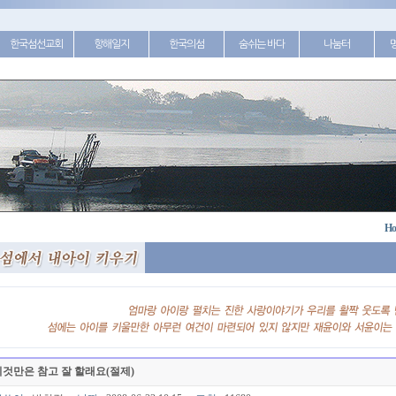
한국섬선교회
항해일지
한국의섬
숨쉬는 바다
나눔터
Ho
것만은 참고 잘 할래요(절제)