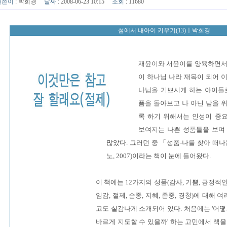
글쓴이
:
박희경
날짜
: 2008-06-23 10:15
조회
: 11680
섬에서 내아이 키우기(13)ㅣ박희경
재윤이와 서윤이를 양육하면서 
이 하나님 나라 재목이 되어 
나님을 기쁘시게 하는 아이들로
픔을 돌아보고 나 아닌 남을 
록 하기 위해서는 인성이 중
보여지는 나쁜 성품들을 보며
많았다. 그러던 중 「성품-나를 찾아 떠나
노, 2007)이라는 책이 눈에 들어왔다.
이 책에는 12가지의 성품(감사, 기쁨, 긍정적인 
임감, 절제, 순종, 지혜, 존중, 경청)에 대해
고도 실감나게 소개되어 있다. 처음에는 '어떻
바르게 지도할 수 있을까' 하는 고민에서 책을