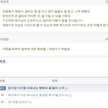
최은희
이
귀염둥이 재윤이, 글씨도 참 잘 쓰고 엄마 말씀도 잘 듣고, 너무 예뻐요.
또박또박 쓴 글씨로 약속한 것, 잘 지킬 수 있을 거예요.
기도하면 예수님이 도와주시고, 엄마와 아빠가 힘을 주신답니다.
재윤이의 모습은 사진으로 볼 수 있는데 예쁜 목소리로 이야기하는 것은 어떻게 듣지
이영은
이
어렸을 때부터 절제에 대한 훈련을~, 재윤이가 부럽넹.
번호
제목
엄마랑 아이랑 피워내는 행복의 꽃/필자 소개
30
육도에서 누린 하나님의 풍성한 복-이별 인사
(6)
29
어? 대둔산이다!
(1)