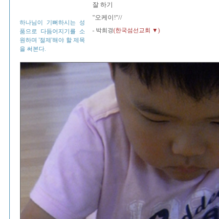
잘 하기
"오케이!"//
하나님이 기뻐하시는 성
- 박희경
(한국섬선교회 ▼)
품으로 다듬어지기를 소
원하며 '절제'해야 할 제목
을 써본다.