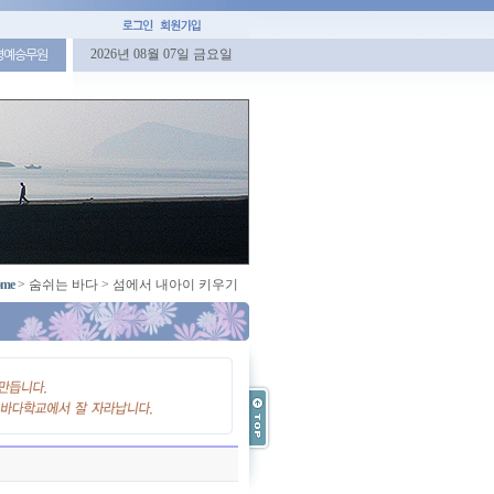
2026년 08월 07일 금요일
명예승무원
me
>
숨쉬는 바다
>
섬에서 내아이 키우기