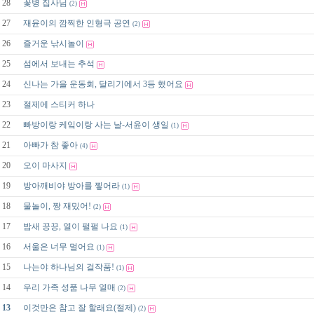
28
꽃병 집사님
(2)
27
재윤이의 깜찍한 인형극 공연
(2)
26
즐거운 낚시놀이
25
섬에서 보내는 추석
24
신나는 가을 운동회, 달리기에서 3등 했어요
23
절제에 스티커 하나
22
빠방이랑 케잌이랑 사는 날-서윤이 생일
(1)
21
아빠가 참 좋아
(4)
20
오이 마사지
19
방아깨비야 방아를 찧어라
(1)
18
물놀이, 짱 재밌어!
(2)
17
밤새 끙끙, 열이 펄펄 나요
(1)
16
서울은 너무 멀어요
(1)
15
나는야 하나님의 걸작품!
(1)
14
우리 가족 성품 나무 열매
(2)
13
이것만은 참고 잘 할래요(절제)
(2)