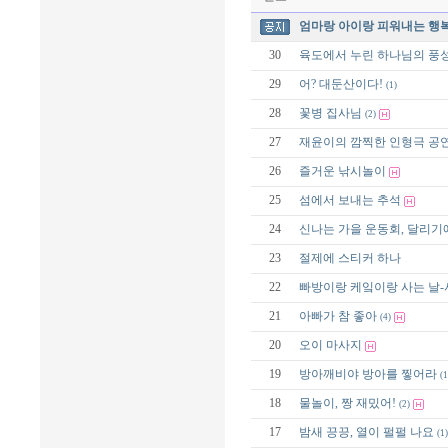
엄마랑 아이랑 피워내는 행복
30
육도에서 누린 하나님의 풍성
29
어? 대둔산이다!
(1)
28
꽃병 집사님
(2)
27
재윤이의 깜찍한 인형극 공
26
즐거운 낚시놀이
25
섬에서 보내는 추석
24
신나는 가을 운동회, 달리기
23
절제에 스티커 하나
22
빠방이랑 케잌이랑 사는 날-
21
아빠가 참 좋아
(4)
20
오이 마사지
19
방아깨비야 방아를 찧어라
(1
18
물놀이, 짱 재밌어!
(2)
17
밤새 끙끙, 열이 펄펄 나요
(1)