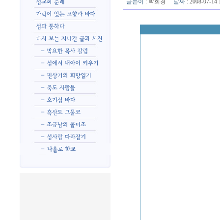
글쓴이
:
박희경
날짜
: 2008-07-1