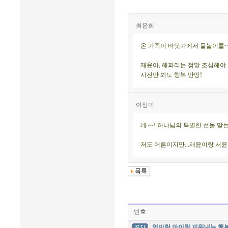
최은희
온 가족이 바닷가에서 물놀이를~~
재윤아, 해파리는 정말 조심해야 
사진만 봐도 행복 만땅!
이상미
네~~! 하나님의 특별한 선물 맞는
저도 어른이지만...재윤이랑 서윤
번호
엄마랑 아이랑 피워내는 행복