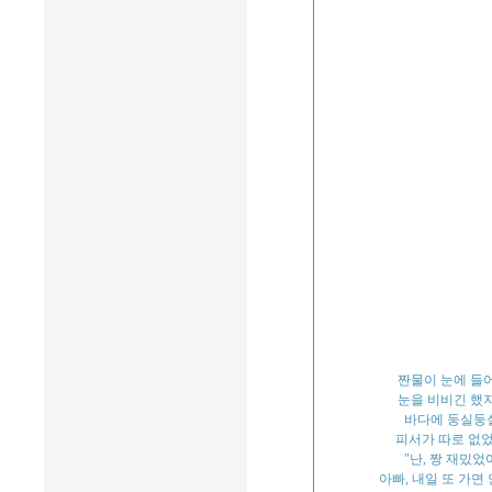
짠물이 눈에 들
눈을 비비긴 했
바다에 둥실둥실
피서가 따로 없었
"난, 짱 재밌었
아빠, 내일 또 가면 