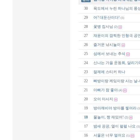
30
육도에서 누린 하나님의 풍성
29
어? 대둔산이다!
(1)
28
꽃병 집사님
(2)
27
재윤이의 깜찍한 인형극 공
26
즐거운 낚시놀이
25
섬에서 보내는 추석
24
신나는 가을 운동회, 달리기
23
절제에 스티커 하나
22
빠방이랑 케잌이랑 사는 날-
21
아빠가 참 좋아
(4)
20
오이 마사지
19
방아깨비야 방아를 찧어라
(1
18
물놀이, 짱 재밌어!
(2)
17
밤새 끙끙, 열이 펄펄 나요
(1)
16
서울은 너무 멀어요
(1)