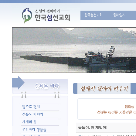
한국섬선교회
항해일지
물놀이, 짱 재밌어!