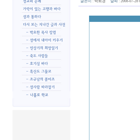
글쓴이
:
박희경
날짜
: 2008-07-2