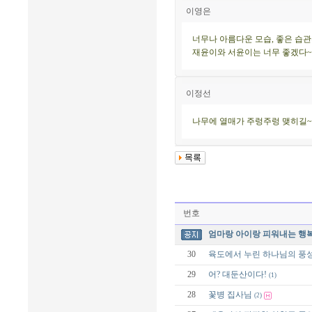
이영은
너무나 아름다운 모습, 좋은 습관
재윤이와 서윤이는 너무 좋겠다~
이정선
나무에 열매가 주렁주렁 맺히길~
번호
엄마랑 아이랑 피워내는 행복
30
육도에서 누린 하나님의 풍성
29
어? 대둔산이다!
(1)
28
꽃병 집사님
(2)