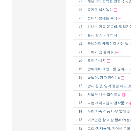
27
재윤이의 깜찍한 인형극 공
26
즐거운 낚시놀이
25
섬에서 보내는 추석
24
신나는 가을 운동회, 달리기
23
절제에 스티커 하나
22
빠방이랑 케잌이랑 사는 날-
21
아빠가 참 좋아
(4)
20
오이 마사지
19
방아깨비야 방아를 찧어라
(1
18
물놀이, 짱 재밌어!
(2)
17
밤새 끙끙, 열이 펄펄 나요
(1)
16
서울은 너무 멀어요
(1)
15
나는야 하나님의 걸작품!
(1)
14
우리 가족 성품 나무 열매
(2)
13
이것만은 참고 잘 할래요(절
12
고집 센 재윤이, 자식은 부모