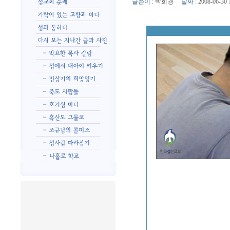
글쓴이
:
박희경
날짜
: 2008-06-3