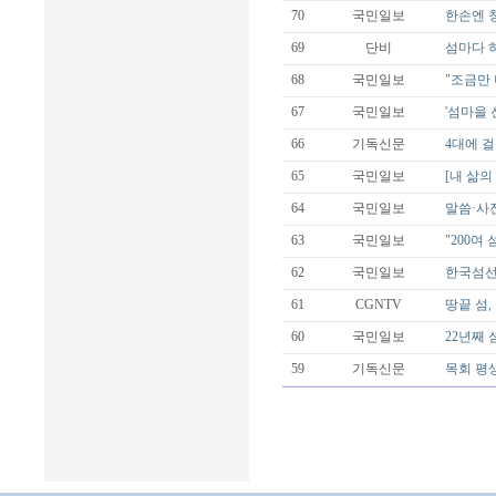
70
국민일보
한손엔 
69
단비
섬마다 
68
국민일보
"조금만
67
국민일보
'섬마을
66
기독신문
4대에 
65
국민일보
[내 삶
64
국민일보
말씀·사
63
국민일보
"200
62
국민일보
한국섬선
61
CGNTV
땅끝 섬
60
국민일보
22년째 
59
기독신문
목회 평