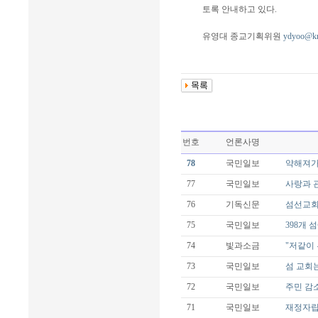
토록 안내하고 있다.
유영대 종교기획위원
ydyoo@km
번호
언론사명
78
국민일보
약해져가는
77
국민일보
사랑과 
76
기독신문
섬선교회
75
국민일보
398개 섬
74
빛과소금
"저같이
73
국민일보
섬 교회
72
국민일보
주민 감
71
국민일보
재정자립 