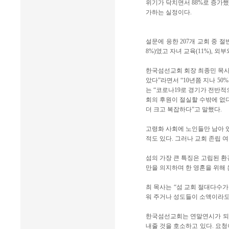
위기가 닥치면서 88%로 증가했
가하는 실정이다.
설문에 응한 207개 교회 중 절
8%)였고 자녀 교육(11%), 외부
한국섬선교회 회장 최종민 목사는
았다”라면서 “10년쯤 지나 50
는 “코로나19로 경기가 전반적
회의 후원이 절실할 수밖에 없다
더 크고 복잡하다”고 말했다.
고령화 사회에 노인들만 남아 
적도 있다. 그러나 교회 존립 
섬의 가장 큰 특징은 고립된 환
만을 의지하며 한 영혼을 위해 
최 목사는 “섬 교회 절대다수
워 주거나 성도들이 소액이라도
한국섬선교회는 연말연시가 되면
내줄 것을 호소하고 있다. 요청