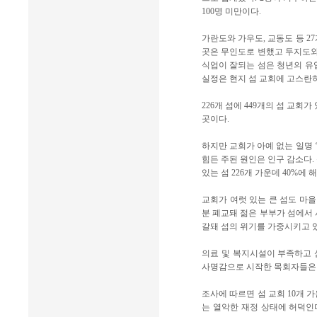
100명 미만이다.
가란도와 가우도, 교동도 등 2
곳은 무인도로 변했고 두지도와
식업이 잘되는 섬은 청년의 유
실정은 현지 섬 교회에 고스란히
226개 섬에 449개의 섬 교회
곳이다.
하지만 교회가 아예 없는 일명 ‘
힘든 주된 원인은 인구 감소다. 섬 
있는 섬 226개 가운데 40%에 
교회가 여럿 있는 큰 섬도 마을
분 폐교돼 젊은 부부가 섬에서 
갈돼 섬의 위기를 가중시키고 
의료 및 복지시설이 부족하고 섬
사명감으로 시작한 목회자들은 
조사에 따르면 섬 교회 10개 
는 열악한 재정 상태에 허덕인다.