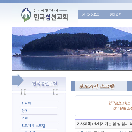
한국섬선교회
항해일지
기사제목 : 약해져가는 섬 섬 섬… 