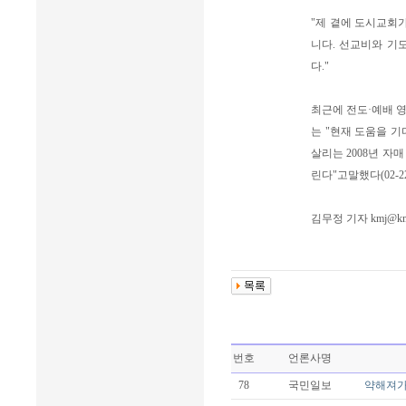
"제 곁에 도시교회
니다. 선교비와 기
다."
최근에 전도·예배 
는 "현재 도움을 기
살리는 2008년 
린다"고말했다(02-220
김무정 기자 kmj@kmib
번호
언론사명
78
국민일보
약해져가는