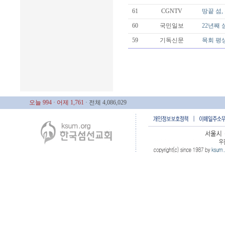
61
CGNTV
땅끝 섬
60
국민일보
22년째 
59
기독신문
목회 평
오늘 994
· 어제 1,761
· 전체 4,086,029