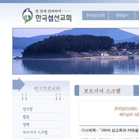
한국섬선교회
항해일지
기사제목 : "200여 섬교회와 자매