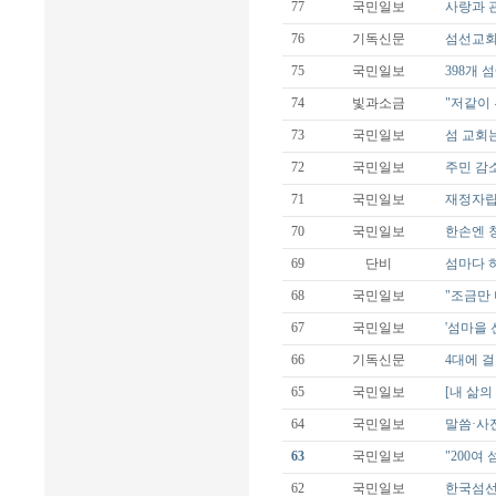
77
국민일보
사랑과 
76
기독신문
섬선교회
75
국민일보
398개 섬
74
빛과소금
"저같이
73
국민일보
섬 교회
72
국민일보
주민 감
71
국민일보
재정자립 
70
국민일보
한손엔 
69
단비
섬마다 
68
국민일보
"조금만
67
국민일보
'섬마을
66
기독신문
4대에 
65
국민일보
[내 삶
64
국민일보
말씀·사
63
국민일보
"200
62
국민일보
한국섬선