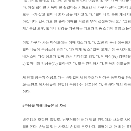
"멀리서도 왔네요 잉." 5년 전 홀로 된 85세 허금단 할머니가 쪽머리
다. 해질 녘이면 서쪽에 핀 꽃같다는 서화도엔 세 가구가 산다. 그마저
모두 나가 살고 할머니 혼자 섬을 지키고 있다. "할머니 한 분만 계시지
아갑니다. 날씨라도 안 좋아 예배를 거르면 무척 섭섭해하세요." "그럼
제." 봄날 오후, 할머니 건강을 기원하는 기도와 찬송 소리에 흑염소 눈
여덟 가구가 사는 마삭도에는 예배 처소가 있다. 22년 정 목사 섬목회
할머니들이 극성스레 반긴다. “와 이제 왔소? 일찍 오제.” 정 목사가 
배처소에 다섯 성도가 벌써 와서 기다리고 있었다. 박덕심(92) 김행례(81
5) 할머니와 김상윤(75) 할아버지다. 모두 건강하시다. 믿음의 성도들인
세 번째 방문지 어룡도 가는 바닷길에서 방주호가 반가운 동역자를 만났다
화·소안도 목사님들이 연합해 운행하는 선교선이다. 봄바다 위의 아름
이다.
#주님을 위해 내놓은 세 자식
방주11호 모항인 흑일도. 뉘엿거리던 해가 땅끝 전망대와 서화도 사
밀려온다. 손님을 맞는 사모의 손길이 분주하다. 10평이 채 안 되는 