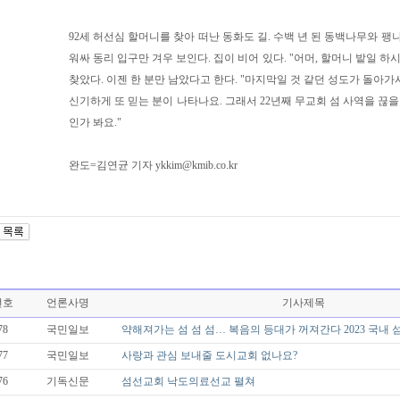
92세 허선심 할머니를 찾아 떠난 동화도 길. 수백 년 된 동백나무와 팽
워싸 동리 입구만 겨우 보인다. 집이 비어 있다. "어머, 할머니 밭일 하
찾았다. 이젠 한 분만 남았다고 한다. "마지막일 것 같던 성도가 돌아
신기하게 또 믿는 분이 나타나요. 그래서 22년째 무교회 섬 사역을 끊을
인가 봐요."
완도=김연균 기자 ykkim@kmib.co.kr
번호
언론사명
기사제목
78
국민일보
약해져가는 섬 섬 섬… 복음의 등대가 꺼져간다 2023 국내 
77
국민일보
사랑과 관심 보내줄 도시교회 없나요?
76
기독신문
섬선교회 낙도의료선교 펼쳐