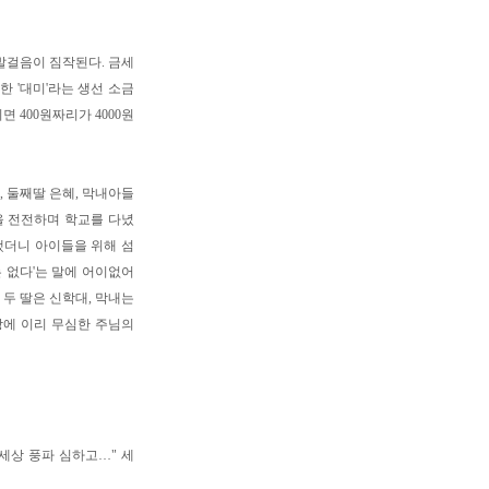
발걸음이 짐작된다. 금세
 '대미'라는 생선 소금
 400원짜리가 4000원
, 둘째딸 은혜, 막내아들
을 전전하며 학교를 다녔
했더니 아이들을 위해 섬
 없다'는 말에 어이없어
 두 딸은 신학대, 막내는
상에 이리 무심한 주님의
 세상 풍파 심하고…" 세