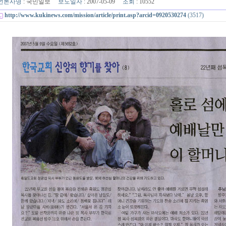
언론사명
: 국민일보
보도일자
: 2007-05-09
조회
: 10552
http://www.kukinews.com/mission/article/print.asp?arcid=0920530274
(3517)