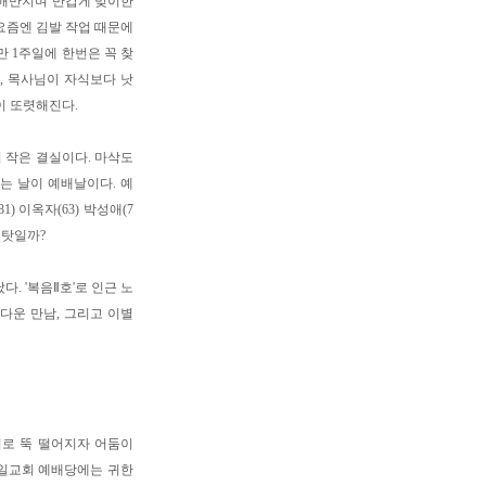
를 매만지며 반갑게 맞이한
 요즘엔 김발 작업 때문에
만 1주일에 한번은 꼭 찾
, 목사님이 자식보다 낫
이 또렷해진다.
의 작은 결실이다. 마삭도
오는 날이 예배날이다. 예
) 이옥자(63) 박성애(7
 탓일까?
. '복음Ⅱ호'로 인근 노
다운 만남, 그리고 이별
이로 뚝 떨어지자 어둠이
흑일교회 예배당에는 귀한