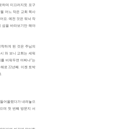
뒤로하며 미끄러지듯 포구
1월 어느 작은 교회 목사
어요. 예전 것은 워낙 작
의 섬을 바라보기만 해야
정착하게 된 것은 주님의
시 와 보니 교회는 세워
회를 비워두면 어쩌냐"는
해로 22년째. 이젠 토박
.
쑥 들어올렸다가 내려놓으
으며 첫 번째 방문지 서