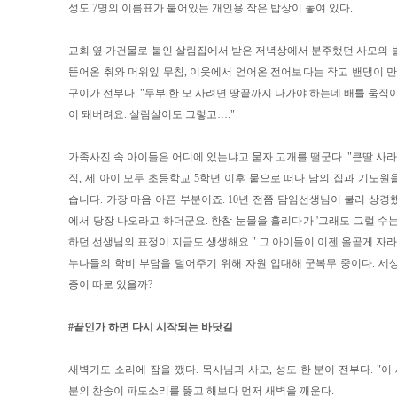
성도 7명의 이름표가 붙어있는 개인용 작은 밥상이 놓여 있다.
교회 옆 가건물로 붙인 살림집에서 받은 저녁상에서 분주했던 사모의 
뜯어온 취와 머위잎 무침, 이웃에서 얻어온 전어보다는 작고 밴댕이 만한
구이가 전부다. "두부 한 모 사려면 땅끝까지 나가야 하는데 배를 움직이면
이 돼버려요. 살림살이도 그렇고…."
가족사진 속 아이들은 어디에 있는냐고 묻자 고개를 떨군다. "큰딸 사라
직, 세 아이 모두 초등학교 5학년 이후 뭍으로 떠나 남의 집과 기도원
습니다. 가장 마음 아픈 부분이죠. 10년 전쯤 담임선생님이 불러 상경
에서 당장 나오라고 하더군요. 한참 눈물을 흘리다가 '그래도 그럴 수는
하던 선생님의 표정이 지금도 생생해요." 그 아이들이 이젠 올곧게 자라
누나들의 학비 부담을 덜어주기 위해 자원 입대해 군복무 중이다. 세
종이 따로 있을까?
#끝인가 하면 다시 시작되는 바닷길
새벽기도 소리에 잠을 깼다. 목사님과 사모, 성도 한 분이 전부다. "이
분의 찬송이 파도소리를 뚫고 해보다 먼저 새벽을 깨운다.