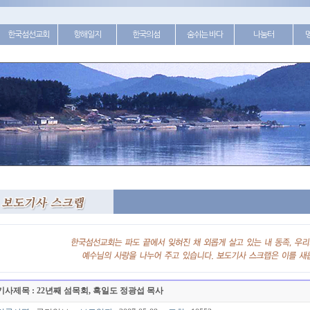
한국섬선교회
항해일지
한국의섬
숨쉬는 바다
나눔터
기사제목 : 22년째 섬목회, 흑일도 정광섭 목사