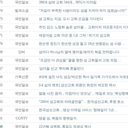
75
국민일보
398개 섬에 교회 544개... 90%가 미자립
74
빛과소금
"저같이 부족한 사람이라도 섬을 지켜야 하지 않겠습니까!"
73
국민일보
섬 교회는 지금, 도시 교회 손길을 기다린다
72
국민일보
주민 감소·노령화 슬픈 섬마을… 교회마저 10곳중 9곳이 
71
국민일보
재정자립 교회 10곳 중 1곳 그쳐 / 위기의 섬교회
70
국민일보
한손엔 청진기 한손엔 성경 들고 18년 변함없는 섬 사랑…
69
단비
섬마다 하나님의 열매 맺어질 때까지 복음 전하렵니다
68
국민일보
"조금만 더 관심을" 뭍을 향한 섬 교회들의 고된 외침…
67
국민일보
'섬마을 선교' 뿌리째 흔들린다
66
기독신문
4대에 걸친 낙도 섬김/박요한 목사 일가족 가거도에서 의료
65
국민일보
[내 삶의 멘토] 섬선교회 최종민 회장의 박요한 목사
64
국민일보
말씀·사진·음악，아침마다 '굿모닝'… 메일로 보는 '묵상항
63
국민일보
"200여 섬교회와 자매결연을"… 한국섬선교회, 후원 호소
62
국민일보
한국섬선교회，영상 이메일 서비스 '항해일지' 1년…
61
CGNTV
땅끝 섬, 복음의 항해일지
60
국민일보
22년째 섬목회, 흑일도 정광섭 목사