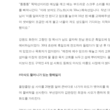
"통통통" 똑딱선이리란 예상을 깨고 배는 부드러운 스크루 소리를 
를 빠져나간다. "이래 보여도 25노트(시속 50㎞) 쾌속선입니다. 작년 1
님이 '이름 알려지면 안 된다'고 엄포를 놓으며 16년 된 배를 교체해주셨
아 샛바람이 조금만 세게 불고 너울이 져도 성도들이 기다리는 지척
했지요."
강원도 화천이 고향인 정 목사가 남도 끝자락 전남 완도군 흑일도에 
예비하심이었다. 30대 초반에 흑일도에 전도하러 들렀다가 몇 년 후 다
져 있었으나 목회자가 없더란다. "예전에 예수 믿으라 해놓고 저리 교
섬마을 이장의 핀잔에 물 좋은 육지 교회를 놔두고 섬에 뿌리박았다. 올
이보다 전도 구역인 4개 섬 서화도 동화도 마삭도 어룡도 사정에 더 밝다
#마삭도 할머니가 있는 항해일지
올망졸망 섬 사이를 20분쯤 달려 큰바다로 나가자 파도가 뱃머리를 
며 물벼락을 선사한다. 부선장이자 갑판장인 최경숙 사모가 환하게 웃
화도를 가리킨다.