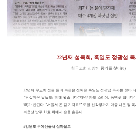
22년째 섬목회, 흑일도 정광섭 
한국교회 신앙의 향기를 찾아(8)
22년째 무교회 섬을 돌며 복음을 전해온 흑일도 정광섭 목사를 찾아 나선
다/ 살아온 날들도/ 함께 왔습니다//저녁/ 파도 소리에/ 동백꽃 집니다
碑)가 반긴다. "서울서 온 김 기자요?" 토말 선착장까지 마중 나온 정
복음선 방주 11호 위에서 손을 흔든다.
#강원도 두메산골서 섬마을로