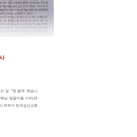
목사
 길. "땅 끝에/ 왔습니
" 해남 땅끝마을 시비(詩
 목사 부부가 한국섬선교회