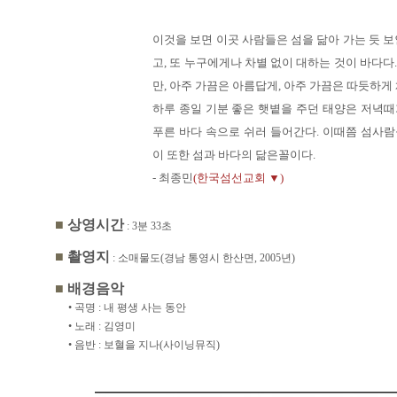
이것을 보면 이곳 사람들은 섬을 닮아 가는 듯 보
고, 또 누구에게나 차별 없이 대하는 것이 바다다
만, 아주 가끔은 아름답게, 아주 가끔은 따듯하게
하루 종일 기분 좋은 햇볕을 주던 태양은 저녁때
푸른 바다 속으로 쉬러 들어간다. 이때쯤 섬사람
이 또한 섬과 바다의 닮은꼴이다.
- 최종민
(한국섬선교회 ▼)
■
상영시간
: 3분 33초
■
촬영지
: 소매물도(경남 통영시 한산면, 2005년)
■
배경음악
• 곡명 : 내 평생 사는 동안
• 노래 : 김영미
• 음반 : 보혈을 지나(사이닝뮤직)