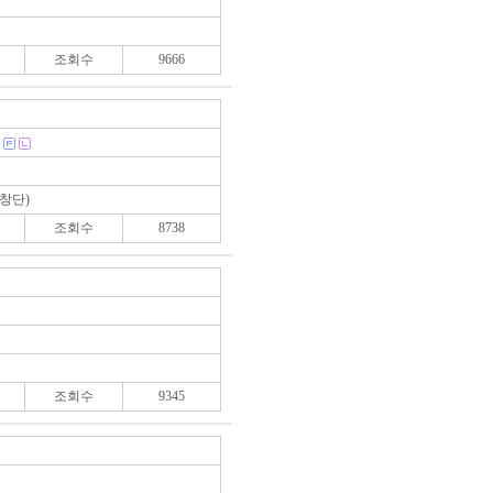
조회수
9666
창단)
조회수
8738
조회수
9345