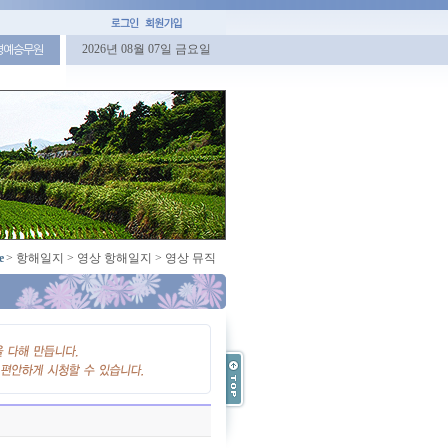
2026년 08월 07일 금요일
명예승무원
e
>
항해일지
>
영상 항해일지
>
영상 뮤직