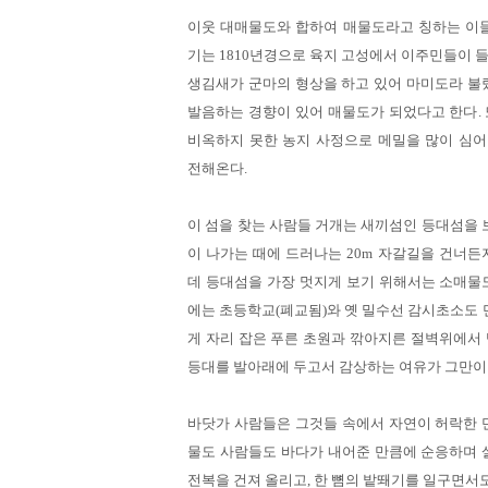
이웃 대매물도와 합하여 매물도라고 칭하는 이들
기는 1810년경으로 육지 고성에서 이주민들이 
생김새가 군마의 형상을 하고 있어 마미도라 불렸는
발음하는 경향이 있어 매물도가 되었다고 한다. 
비옥하지 못한 농지 사정으로 메밀을 많이 심
전해온다.
이 섬을 찾는 사람들 거개는 새끼섬인 등대섬을 보
이 나가는 때에 드러나는 20m 자갈길을 건너든
데 등대섬을 가장 멋지게 보기 위해서는 소매물도
에는 초등학교(폐교됨)와 옛 밀수선 감시초소도 만
게 자리 잡은 푸른 초원과 깎아지른 절벽위에서 
등대를 발아래에 두고서 감상하는 여유가 그만이
바닷가 사람들은 그것들 속에서 자연이 허락한 만
물도 사람들도 바다가 내어준 만큼에 순응하며 살
전복을 건져 올리고, 한 뼘의 밭뙈기를 일구면서