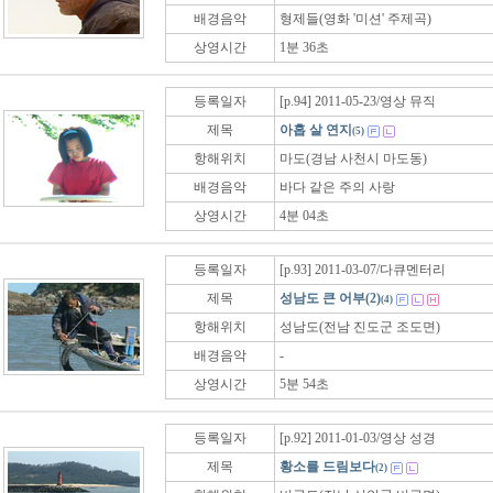
배경음악
형제들(영화 '미션' 주제곡)
상영시간
1분 36초
등록일자
[p.94] 2011-05-23/영상 뮤직
제목
아홉 살 연지
(5)
항해위치
마도(경남 사천시 마도동)
배경음악
바다 같은 주의 사랑
상영시간
4분 04초
등록일자
[p.93] 2011-03-07/다큐멘터리
제목
성남도 큰 어부(2)
(4)
항해위치
성남도(전남 진도군 조도면)
배경음악
-
상영시간
5분 54초
등록일자
[p.92] 2011-01-03/영상 성경
제목
황소를 드림보다
(2)