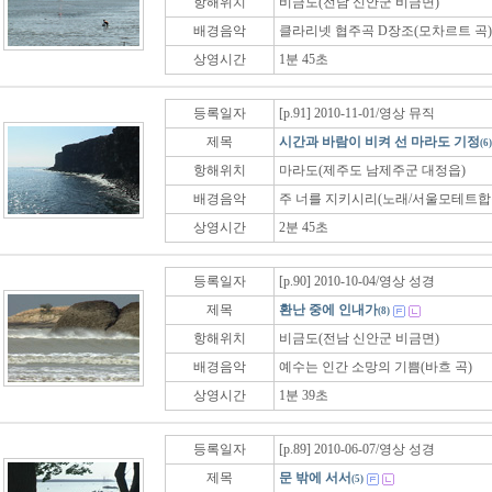
항해위치
비금도(전남 신안군 비금면)
배경음악
클라리넷 협주곡 D장조(모차르트 곡)
상영시간
1분 45초
등록일자
[p.91] 2010-11-01/영상 뮤직
제목
시간과 바람이 비켜 선 마라도 기정
(6)
항해위치
마라도(제주도 남제주군 대정읍)
배경음악
주 너를 지키시리(노래/서울모테트합
상영시간
2분 45초
등록일자
[p.90] 2010-10-04/영상 성경
제목
환난 중에 인내가
(8)
항해위치
비금도(전남 신안군 비금면)
배경음악
예수는 인간 소망의 기쁨(바흐 곡)
상영시간
1분 39초
등록일자
[p.89] 2010-06-07/영상 성경
제목
문 밖에 서서
(5)