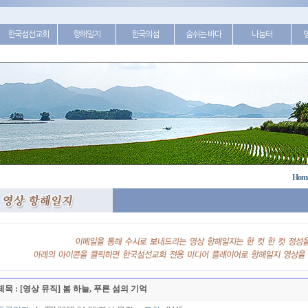
한국섬선교회
항해일지
한국의섬
숨쉬는 바다
나눔터
Hom
제목 : [영상 뮤직] 봄 하늘, 푸른 섬의 기억