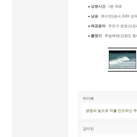
상영시간
: 1분 50초
■
낭송
: 최수민(권사, KBS 성우
■
배경음악
: 무언가 로망스(포
■
촬영지
: 추암해변(강원도 동해
■
하미혜
생명의 빛으로 저를 인도하신 주
김미진