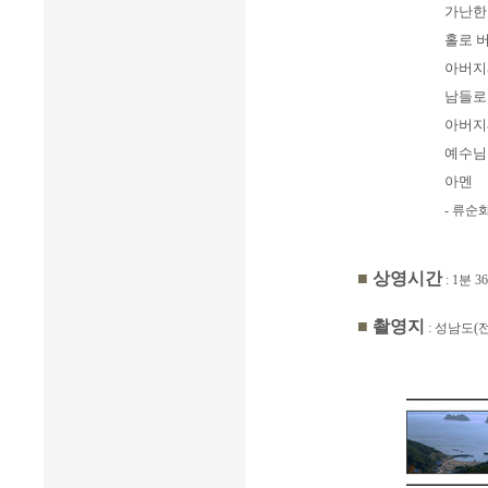
가난한
홀로 
아버지
남들로
아버지
예수님
아멘
- 류순
■
상영시간
: 1분 3
■
촬영지
: 성남도(전