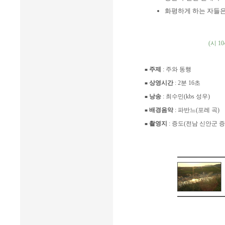
화평하게 하는 자들은
(시 104
주제
: 주와 동행
■
상영시간
: 2분 16초
■
낭송
: 최수민(kbs 성우)
■
배경음악
: 파반느(포레 곡)
■
촬영지
: 증도(전남 신안군 증도
■