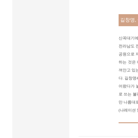
길창명,
산꼭대기에
전라남도 
공원으로 지
하는 것은 
껴안고 있는
다. 길창명
어왔다가 눌
로 쓰는 
만 나름대로
(나레이션 