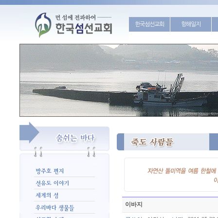
한국섬선교회
항해일지
이바지