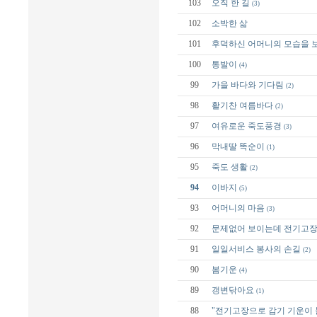
103
오직 한 길
(3)
102
소박한 삶
101
후덕하신 어머니의 모습을 
100
통발이
(4)
99
가을 바다와 기다림
(2)
98
활기찬 여름바다
(2)
97
여유로운 죽도풍경
(3)
96
막내딸 똑순이
(1)
95
죽도 생활
(2)
94
이바지
(5)
93
어머니의 마음
(3)
92
문제없어 보이는데 전기고장
91
일일서비스 봉사의 손길
(2)
90
봄기운
(4)
89
갱변닦아요
(1)
88
"전기고장으로 감기 기운이 