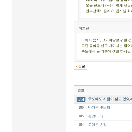
오늘 진도나와서 이렇게 댓글
안부전해드릴께요. 집사님 화
이희진
이바지 음식, 그거야말로 귀한 
그런 음식을 선뜻 내미시는 할머
죽도에서 늘 기쁨의 생활 하시길..
번호
죽도에도 사람이 살고 있었네
106
반가운 빗소리
105
봄맞이
(1)
104
고마운 손길