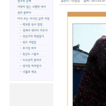
글쓴이
:
이정심
날짜
: 2011-05-2