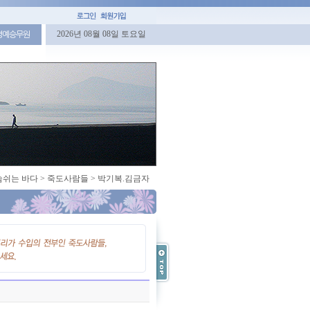
2026년 08월 08일 토요일
명예승무원
숨쉬는 바다
>
죽도사람들
>
박기복.김금자