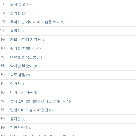
103
오직 한 길
(3)
102
소박한 삶
101
후덕하신 어머니의 모습을 보다
(1)
100
통발이
(4)
99
가을 바다와 기다림
(2)
98
활기찬 여름바다
(2)
97
여유로운 죽도풍경
(3)
96
막내딸 똑순이
(1)
95
죽도 생활
(2)
94
이바지
(5)
93
어머니의 마음
(3)
92
문제없어 보이는데 전기고장이라니?
(2)
91
일일서비스 봉사의 손길
(2)
90
봄기운
(4)
89
갱변닦아요
(1)