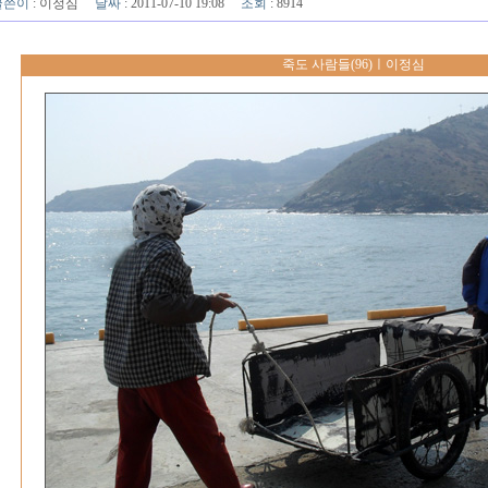
글쓴이
:
이정심
날짜
: 2011-07-10 19:08
조회
: 8914
죽도 사람들(96)ㅣ이정심