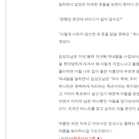
일하면서 입었던 익숙한 옷들을 보면서 한마디 건
"편했던 옷인데 버리기가 쉽지 않지요?"
"이렇게 사르지 않으면 새 옷을 입덜 못해요." 
계셨다.
김성도님은 이번 봄에 여섯째 막내딸을 시집보내
을 못마땅하게 여겨서 왜 이렇게 지었느냐고 불
풀이하면 더할 나위 없이 좋은 이름인데 부르면 
막내딸을 말하면서 김성도님은 "우리 똑예, 우리 
하나만은 완벽하게 처리하는 똑순이라는 뜻이었다
고 가까이 목포에서 살고 있기 때문에 아들을 얻
러면서 마지막 남은 하나뿐인 아들을 장가보내야
신다. 외국인 며느리를 맞고 싶어도 아들 본인이 싫어
여름만 되면 마르고 아프시던 징크스는 올해는 
여름을 맞이하시길 기도드린다.//
- 이정심
(한국섬선교회 ▼)