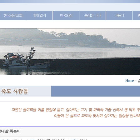
한국섬선교회
항해일지
한국의섬
숨쉬는 바다
나눔터
Home
>
막내딸 똑순이