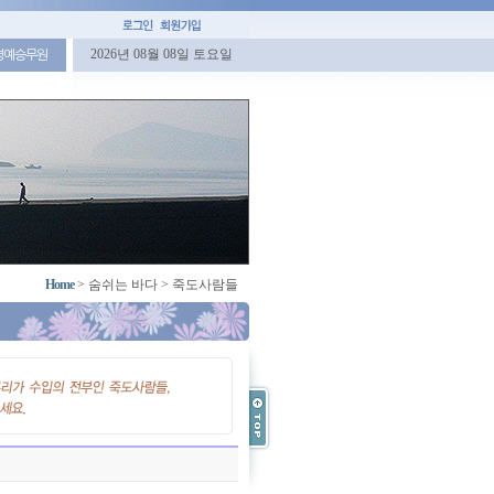
2026년 08월 08일 토요일
명예승무원
Home
>
숨쉬는 바다
>
죽도사람들