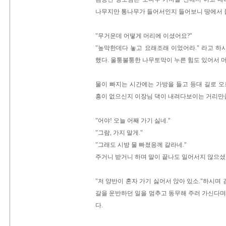
나무지만 통나무가 들어서인지 들어보니 땅에서 
"무거운데 어떻게 머리에 이셨어요?"
"높막한데다 놓고 요래조래 이었어라." 라고 
했다. 울퉁불퉁한 나무토막이 누른 힘도 있어서 머
물이 빠지는 시간에는 가방을 들고 등대 길로 오
흥이 없으신지 이장님 댁이 내려다보이는 거리만
"어야! 오늘 어째 가기 싫네."
"그람, 가지 말게."
"그래도 시방 물 빠졌응께 갈라네."
주거니 받거니 하며 말이 끝나도 일어서지 않으셨
"저 양반이 혼자 가기 싫어서 앉아 있소."하시며
갈을 운반하던 일을 멈추고 동무해 주러 가신다며
다.