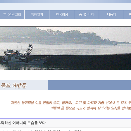
한국섬선교회
항해일지
한국의섬
숨쉬는 바다
나눔터
후덕하신 어머니의 모습을 보다