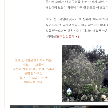
동네에 소리가 나서 구경을 하러 내려가 보았다
배말이며 보찰이 양푼에 가득 찰 정도로 해 오셨다
"이거 전도사님네 갖다가 해 잡숴라."하시며 하
끓여 드실 것 남기고 주라고 해도 막무가내셨다.
것을 받아오면서 깊은 사랑의 감사와 애달픈 마음이
- 이정심
(한국섬선교회 ▼)
오후 한나절을 갯가에서 따온
배말이며 보찰이
양푼에 가득 찰 정도로 해 오셔서
몽땅 담아주신
할머니의 모습 속에서
어머니를 본다.