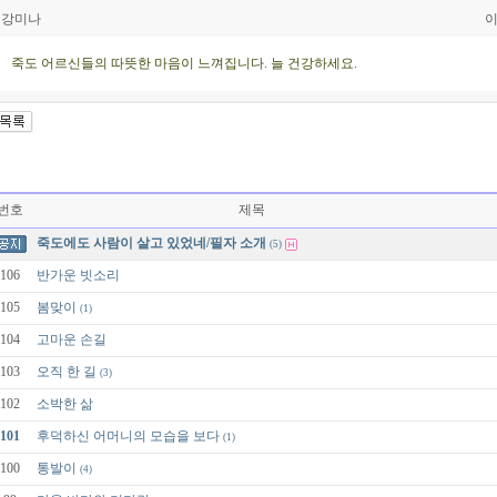
강미나
이
죽도 어르신들의 따뜻한 마음이 느껴집니다. 늘 건강하세요.
번호
제목
죽도에도 사람이 살고 있었네/필자 소개
(5)
106
반가운 빗소리
105
봄맞이
(1)
104
고마운 손길
103
오직 한 길
(3)
102
소박한 삶
101
후덕하신 어머니의 모습을 보다
(1)
100
통발이
(4)