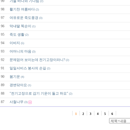
99
가을 바다와 기다림
(2)
98
활기찬 여름바다
(2)
97
여유로운 죽도풍경
(3)
96
막내딸 똑순이
(1)
95
죽도 생활
(2)
94
이바지
(5)
93
어머니의 마음
(3)
92
문제없어 보이는데 전기고장이라니?
(2)
91
일일서비스 봉사의 손길
(2)
90
봄기운
(4)
89
갱변닦아요
(1)
88
"전기고장으로 감기 기운이 돌고 하요"
(2)
87
사철나무
(3)
1
2
3
4
5
6