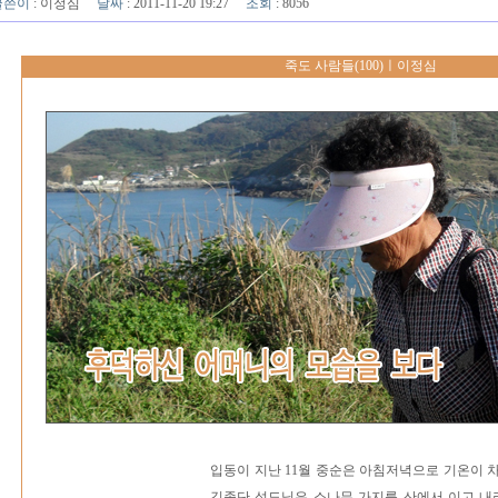
글쓴이
:
이정심
날짜
: 2011-11-20 19:27
조회
: 8056
죽도 사람들(100)ㅣ이정심
입동이 지난 11월 중순은 아침저녁으로 기온이 
김종단 성도님은 소나무 가지를 산에서 이고 내