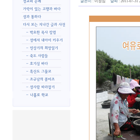
글쓴이
:
이정심
날짜
: 2011-07-3