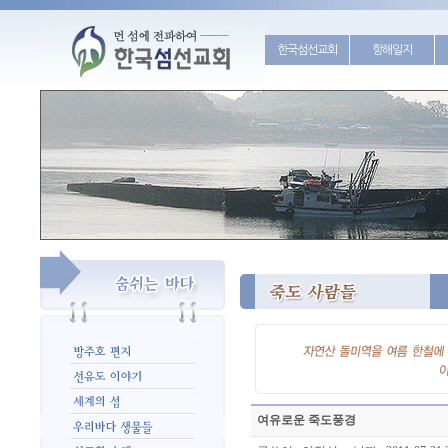
한국섬선교회
항해일지
여유로운 죽도풍경