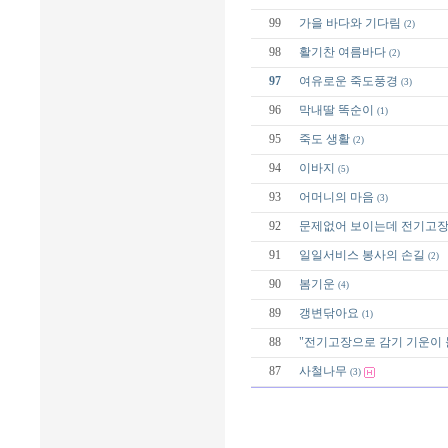
99
가을 바다와 기다림
(2)
98
활기찬 여름바다
(2)
97
여유로운 죽도풍경
(3)
96
막내딸 똑순이
(1)
95
죽도 생활
(2)
94
이바지
(5)
93
어머니의 마음
(3)
92
문제없어 보이는데 전기고장
91
일일서비스 봉사의 손길
(2)
90
봄기운
(4)
89
갱변닦아요
(1)
88
"전기고장으로 감기 기운이 
87
사철나무
(3)