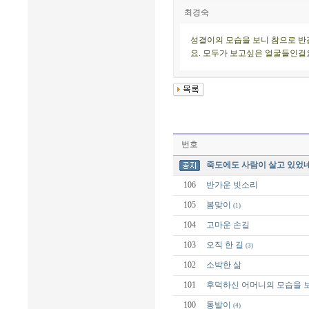
최경숙
성결이의 모습을 보니 참으로 반
요. 모두가 보고싶은 얼굴들인걸요
번호
죽도에도 사람이 살고 있었네
106
반가운 빗소리
105
봄맞이
(1)
104
고마운 손길
103
오직 한 길
(3)
102
소박한 삶
101
후덕하신 어머니의 모습을 
100
통발이
(4)