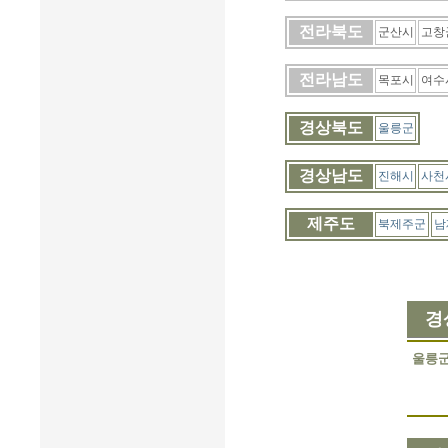
전라북도
군산시
고창
전라남도
목포시
여수
경상북도
울릉군
경상남도
진해시
사천
제주도
북제주군
남
경
울릉