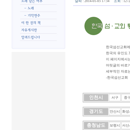
날짜
: 2014-01-05 17:54
조회
: 12
한국섬선교회에서
한국의 유인도 
이 페이지에서는
머릿글의 바로가
세부적인 자료는
-한국섬선교회
인천시
서구
중
경기도
안산시
화성
충청남도
보령시
서산