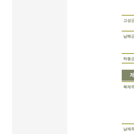
고성
남해
하동
북제
남제