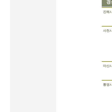
경
진해
사천
마산
통영