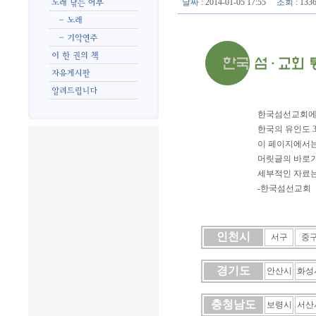
날짜
: 2014-01-05 17:55
조회
: 13
한국섬선교회에서
한국의 유인도 
이 페이지에서는
머릿글의 바로가
세부적인 자료는
-한국섬선교회
인천시
서구
중
경기도
안산시
화성
충청남도
보령시
서산