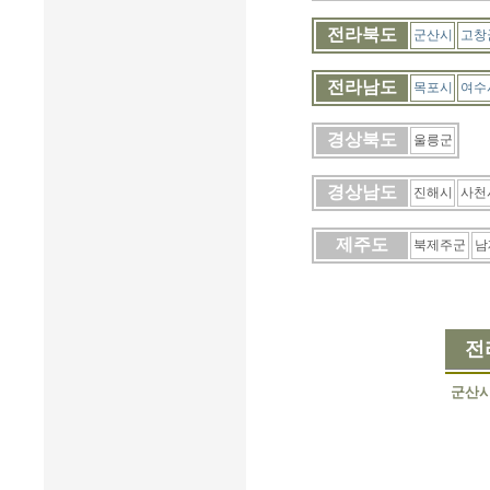
전라북도
군산시
고창
전라남도
목포시
여수
경상북도
울릉군
경상남도
진해시
사천
제주도
북제주군
남
전
군산