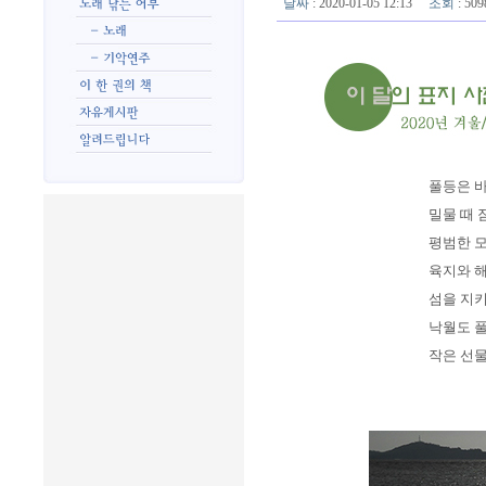
날짜
: 2020-01-05 12:13
조회
: 5
풀등은 바
밀물 때 
평범한 
육지와 
섬을 지키
낙월도 풀
작은 선물