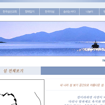
한국섬선교회
항해일지
한국의섬
숨쉬는 바다
나눔터
H