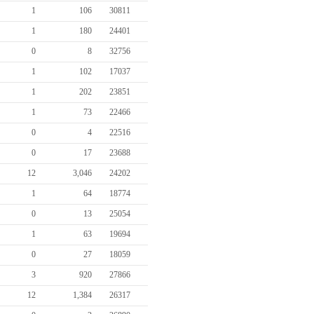
1
106
30811
1
180
24401
0
8
32756
1
102
17037
1
202
23851
1
73
22466
0
4
22516
0
17
23688
12
3,046
24202
1
64
18774
0
13
25054
1
63
19694
0
27
18059
3
920
27866
12
1,384
26317