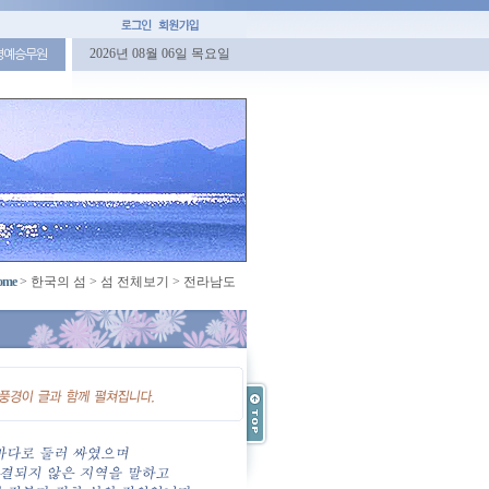
2026년 08월 06일 목요일
명예승무원
ome
>
한국의 섬
>
섬 전체보기
>
전라남도