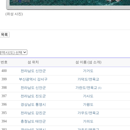
(위성 사진)
번호
섬 위치
섬 이름 (섬 소개)
400
전라남도
신안군
가거도
399
부산광역시
강서구
가덕도/연육교
398
전라남도
신안군
가란도/연육교
(1)
397
전라남도
진도군
가사도
396
경상남도
통영시
가왕도
395
전라남도
강진군
가우도/연육교
394
충청남도
태안군
가의도
393
경상남도
거제시
가조도/연육교