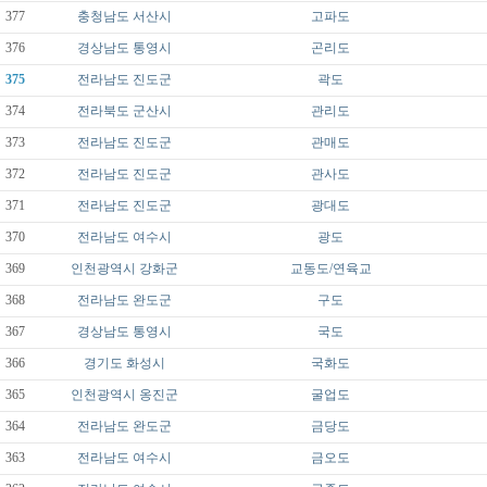
377
충청남도
서산시
고파도
376
경상남도
통영시
곤리도
375
전라남도
진도군
곽도
374
전라북도
군산시
관리도
373
전라남도
진도군
관매도
372
전라남도
진도군
관사도
371
전라남도
진도군
광대도
370
전라남도
여수시
광도
369
인천광역시
강화군
교동도/연육교
368
전라남도
완도군
구도
367
경상남도
통영시
국도
366
경기도
화성시
국화도
365
인천광역시
옹진군
굴업도
364
전라남도
완도군
금당도
363
전라남도
여수시
금오도