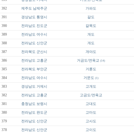
392
제주도
남제주군
가파도
391
경상남도
통영시
갈도
390
전라남도
진도군
갈목도
389
전라남도
여수시
개도
388
전라남도
신안군
개도
387
전라북도
군산시
개야도
386
전라남도
고흥군
거금도/연육교
(14)
385
전라북도
부안군
거륜도
384
전라남도
여수시
거문도
(1)
383
경상남도
거제시
고개도
382
전라남도
고흥군
고금도/연육교
381
충청남도
보령시
고대도
380
전라남도
완도군
고마도
379
전라남도
신안군
고사도
378
전라남도
신안군
고이도