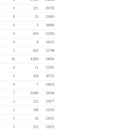
1
215
26793
0
23
22465
0
3
20906
6
616
22365
0
8
18313
1
662
22798
19
4,850
29850
0
11
23391
1
524
30731
0
7
19618
7
6,040
28244
1
212
27077
1
108
25193
1
16
22631
2
221
22851