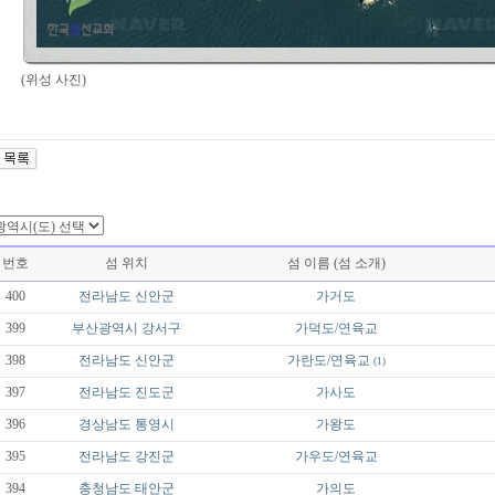
(위성 사진)
번호
섬 위치
섬 이름 (섬 소개)
400
전라남도
신안군
가거도
399
부산광역시
강서구
가덕도/연육교
398
전라남도
신안군
가란도/연육교
(1)
397
전라남도
진도군
가사도
396
경상남도
통영시
가왕도
395
전라남도
강진군
가우도/연육교
394
충청남도
태안군
가의도