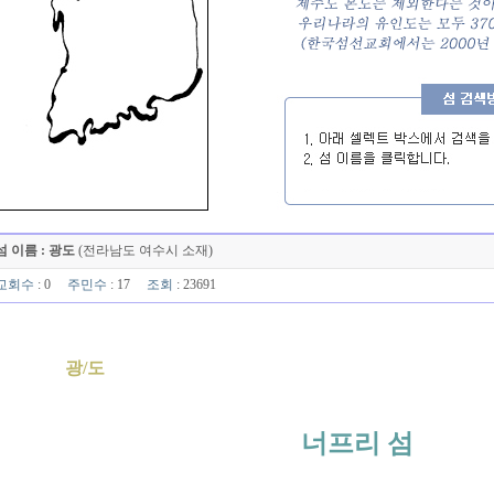
섬 이름 : 광도
(전라남도 여수시 소재)
교회수
: 0
주민수
: 17
조회
: 23691
광/도
너프리 섬