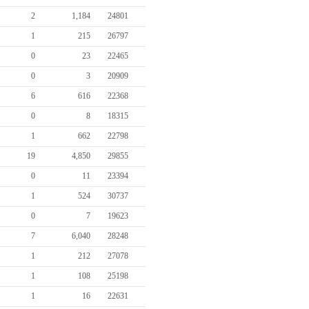
2
1,184
24801
1
215
26797
0
23
22465
0
3
20909
6
616
22368
0
8
18315
1
662
22798
19
4,850
29855
0
11
23394
1
524
30737
0
7
19623
7
6,040
28248
1
212
27078
1
108
25198
1
16
22631