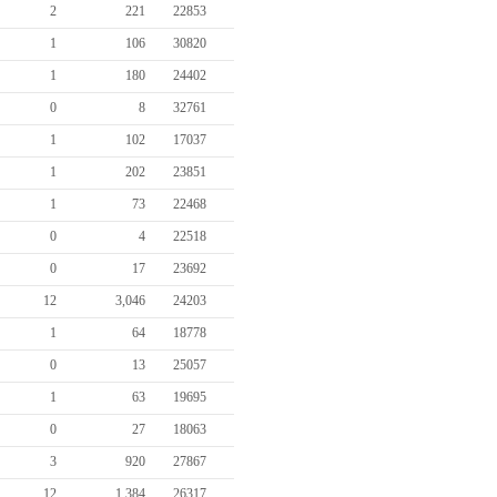
2
221
22853
1
106
30820
1
180
24402
0
8
32761
1
102
17037
1
202
23851
1
73
22468
0
4
22518
0
17
23692
12
3,046
24203
1
64
18778
0
13
25057
1
63
19695
0
27
18063
3
920
27867
12
1,384
26317