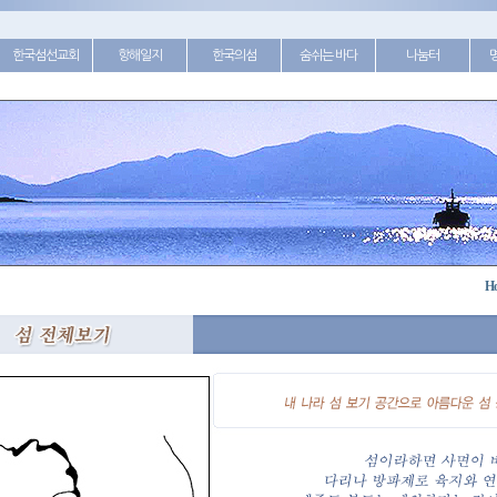
한국섬선교회
항해일지
한국의섬
숨쉬는 바다
나눔터
H