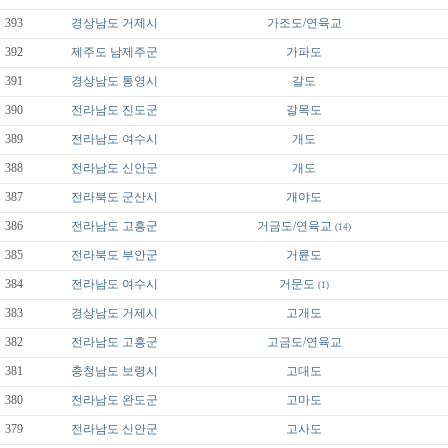
393
경상남도
거제시
가조도/연육교
392
제주도
남제주군
가파도
391
경상남도
통영시
갈도
390
전라남도
진도군
갈목도
389
전라남도
여수시
개도
388
전라남도
신안군
개도
387
전라북도
군산시
개야도
386
전라남도
고흥군
거금도/연육교
(14)
385
전라북도
부안군
거륜도
384
전라남도
여수시
거문도
(1)
383
경상남도
거제시
고개도
382
전라남도
고흥군
고금도/연육교
381
충청남도
보령시
고대도
380
전라남도
완도군
고마도
379
전라남도
신안군
고사도