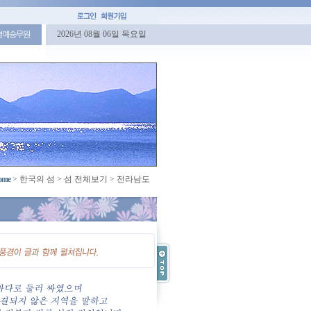
2026년 08월 06일 목요일
명예승무원
ome
>
한국의 섬
>
섬 전체보기
>
전라남도