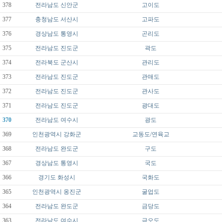
378
전라남도
신안군
고이도
377
충청남도
서산시
고파도
376
경상남도
통영시
곤리도
375
전라남도
진도군
곽도
374
전라북도
군산시
관리도
373
전라남도
진도군
관매도
372
전라남도
진도군
관사도
371
전라남도
진도군
광대도
370
전라남도
여수시
광도
369
인천광역시
강화군
교동도/연육교
368
전라남도
완도군
구도
367
경상남도
통영시
국도
366
경기도
화성시
국화도
365
인천광역시
옹진군
굴업도
364
전라남도
완도군
금당도
363
전라남도
여수시
금오도