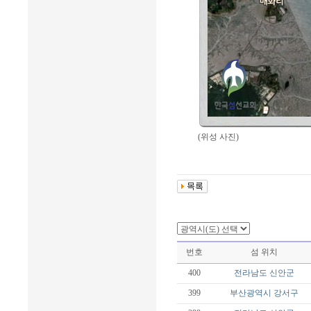
(위성 사진)
번호
섬 위치
400
전라남도
신안군
399
부산광역시
강서구