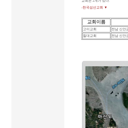
교회는 2개가 있다.
-한국섬선교회 ▼
교회이름
고이교회
전남 신안
칠대교회
전남 신안