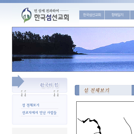
한국섬선교회
항해일지