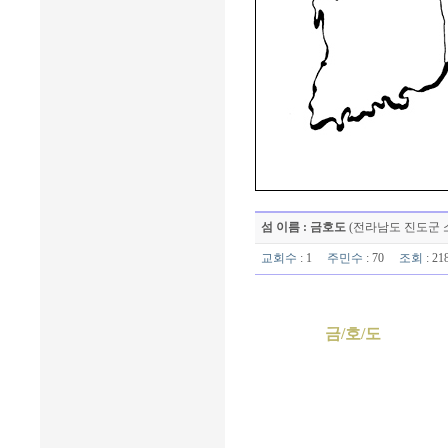
섬 이름 : 금호도
(전라남도 진도군 
교회수
: 1
주민수
: 70
조회
: 2
금/호/도