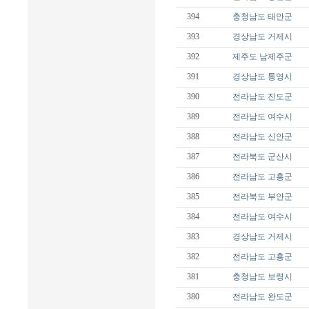
394
충청남도
태안군
393
경상남도
거제시
392
제주도
남제주군
391
경상남도
통영시
390
전라남도
진도군
389
전라남도
여수시
388
전라남도
신안군
387
전라북도
군산시
386
전라남도
고흥군
385
전라북도
부안군
384
전라남도
여수시
383
경상남도
거제시
382
전라남도
고흥군
381
충청남도
보령시
380
전라남도
완도군