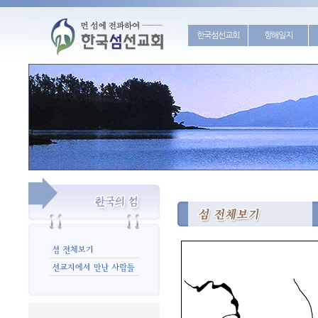
한국섬선교회
항해일지