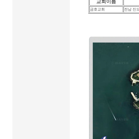
교회이름
금호교회
전남 진