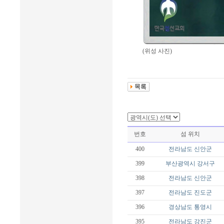
(위성 사진)
번호
섬 위치
400
전라남도
신안군
399
부산광역시
강서구
398
전라남도
신안군
397
전라남도
진도군
396
경상남도
통영시
395
전라남도
강진군