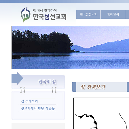
한국섬선교회
항해일지