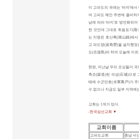
이 고파도의 유래는 '바자'에서 
여 고파도 해안 주변에 즐비하게
남에 따라 '바지'로 방언화되어
한 것인데 그대로 취음표기(取音
는 지명은 호산록(湖山錄)에서 
고 파도영(波島營)을 설치했었는
도(古波島)라 하여 오늘에 이르
한편, 지난날 우리 조상들이 국
축조(築造)된 석성(石城)으로 그 
때에 수군만호(水軍萬戶)가 주재
수 없으나 지금도 일부 지역에는
교회는 1개가 있다.
-한국섬선교회 ▼
교회이름
고파도교회
충남 서