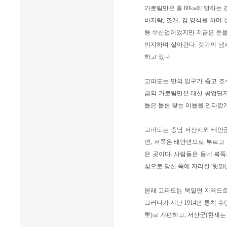
가로림만은 총 80㎞에 달하는 
바지락, 조개, 김 양식을 하며
등 수산업이었지만 지금은 돈을
의지하며 살아간다. 갯가의 냄
하고 있다.
고파도는 만의 입구가 좁고 조
금의 가로림만은 대산 공업단지
들은 물론 찾는 이들을 안타깝게
고파도는 충남 서산시와 태안군
면, 서쪽은 태안면으로 부르고
은 곳이다. 사람들은 동네 북쪽
심으로 당산 쪽에 자리한 '윗말(
본래 고파도는 북일면 지역으로서
그러다가 지난 1914년 통치
里)로 개편하고, 서산군(현재는