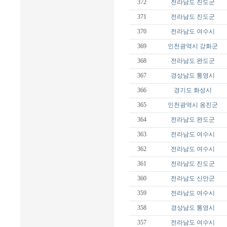
372
전라남도
진도군
371
전라남도
진도군
370
전라남도
여수시
369
인천광역시
강화군
368
전라남도
완도군
367
경상남도
통영시
366
경기도
화성시
365
인천광역시
옹진군
364
전라남도
완도군
363
전라남도
여수시
362
전라남도
여수시
361
전라남도
진도군
360
전라남도
신안군
359
전라남도
여수시
358
경상남도
통영시
357
전라남도
여수시