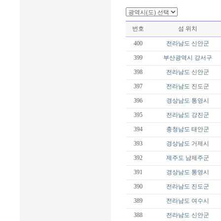
번호
섬 위치
400
전라남도
신안군
399
부산광역시
강서구
398
전라남도
신안군
397
전라남도
진도군
396
경상남도
통영시
395
전라남도
강진군
394
충청남도
태안군
393
경상남도
거제시
392
제주도
남제주군
391
경상남도
통영시
390
전라남도
진도군
389
전라남도
여수시
388
전라남도
신안군