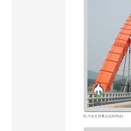
9) 가조도연륙교1(2010년)