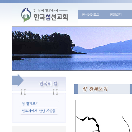
한국섬선교회
항해일지