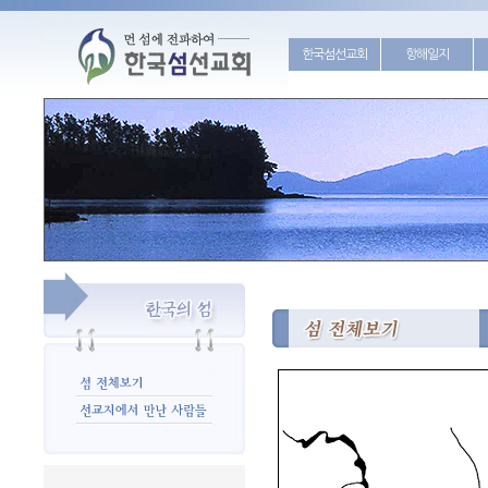
한국섬선교회
항해일지