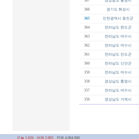
367
경상남도
통영시
366
경기도
화성시
365
인천광역시
옹진군
364
전라남도
완도군
363
전라남도
여수시
362
전라남도
여수시
361
전라남도
진도군
360
전라남도
신안군
359
전라남도
여수시
358
경상남도
통영시
357
전라남도
여수시
356
경상남도
거제시
오늘 1,626
· 어제 2,005
· 전체 4,084,900