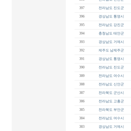
397
전라남도
진도군
396
경상남도
통영시
395
전라남도
강진군
394
충청남도
태안군
393
경상남도
거제시
392
제주도
남제주군
391
경상남도
통영시
390
전라남도
진도군
389
전라남도
여수시
388
전라남도
신안군
387
전라북도
군산시
386
전라남도
고흥군
385
전라북도
부안군
384
전라남도
여수시
383
경상남도
거제시