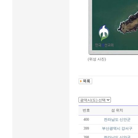
(위성 사진)
번호
섬 위치
400
전라남도
신안군
399
부산광역시
강서구
398
전라남도
신안군