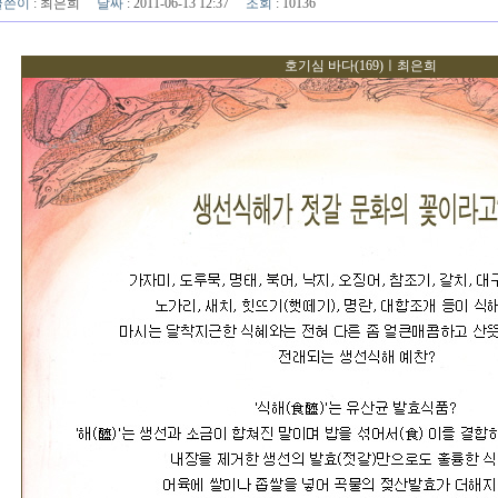
글쓴이
:
최은희
날짜
: 2011-06-13 12:37
조회
: 10136
호기심 바다(169)ㅣ최은희