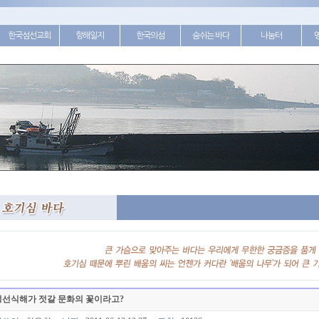
한국섬선교회
항해일지
한국의섬
숨쉬는 바다
나눔터
생선식해가 젓갈 문화의 꽃이라고?