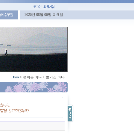
2026년 08월 06일 목요일
명예승무원
Home
>
숨쉬는 바다
>
호기심 바다