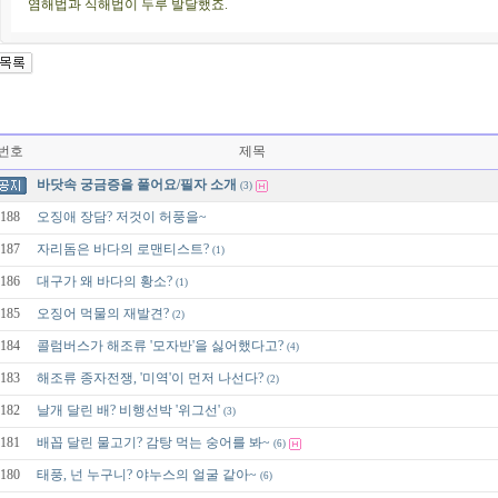
염해법과 식해법이 두루 발달했죠.
번호
제목
바닷속 궁금증을 풀어요/필자 소개
(3)
188
오징애 장담? 저것이 허풍을~
187
자리돔은 바다의 로맨티스트?
(1)
186
대구가 왜 바다의 황소?
(1)
185
오징어 먹물의 재발견?
(2)
184
콜럼버스가 해조류 '모자반'을 싫어했다고?
(4)
183
해조류 종자전쟁, '미역'이 먼저 나선다?
(2)
182
날개 달린 배? 비행선박 '위그선'
(3)
181
배꼽 달린 물고기? 감탕 먹는 숭어를 봐~
(6)
180
태풍, 넌 누구니? 야누스의 얼굴 같아~
(6)