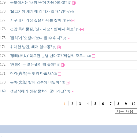
179
독도에서는 '새의 똥'이 자원이라고?
(2)
178
'물고기의 세계'에 리더가 있다? 없다?
(4)
177
지구에서 가장 깊은 바다를 찾아라!
(4)
176
건강 특허물질, '잔가시모자반'에서 확보?
(5)
175
'한치'가 '오징어'보다 한 수 위다?
(6)
174
위대한 발견, 해저 열수공?
(4)
173
'양태(浪太)' 먹으면 눈병 난다고? '씨엄씨 모르…
(3)
172
'밴댕이'는 오뉴월이 딱 좋아?
(3)
171
청각(靑角)은 맛의 마술사?
(3)
170
문어(文魚) 발에 암수의 비밀이?
(5)
169
생선식해가 젓갈 문화의 꽃이라고?
(3)
1
2
3
4
5
6
7
8
9
10