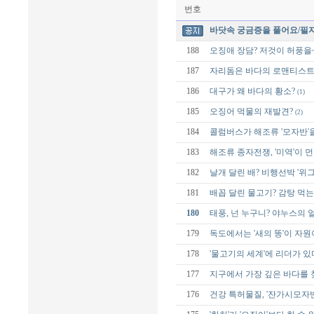
번호
바닷속 궁금증을 풀어요/필
188
오징애 장담? 저것이 허풍을
187
자리돔은 바다의 로맨티스트
186
대구가 왜 바다의 황소?
(1)
185
오징어 먹물의 재발견?
(2)
184
콜럼버스가 해조류 '모자반'
183
해조류 종자전쟁, '미역'이 
182
날개 달린 배? 비행선박 '위그
181
배꼽 달린 물고기? 감탕 먹는
180
태풍, 넌 누구니? 야누스의 
179
독도에서는 '새의 똥'이 자원
178
'물고기의 세계'에 리더가 있
177
지구에서 가장 깊은 바다를 
176
건강 특허물질, '잔가시모자반