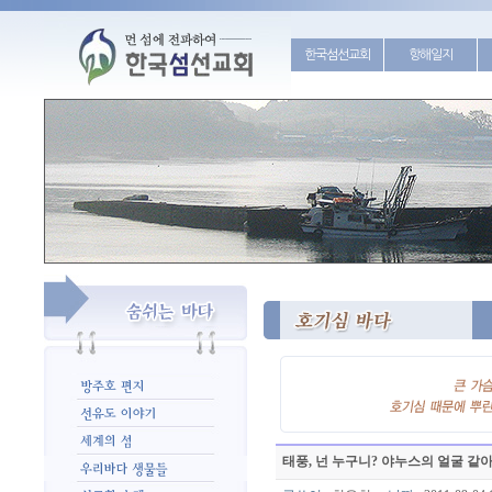
한국섬선교회
항해일지
태풍, 넌 누구니? 야누스의 얼굴 같아