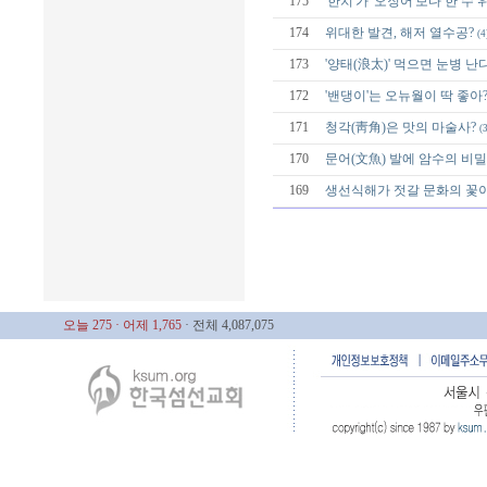
175
'한치'가 '오징어'보다 한 수 
174
위대한 발견, 해저 열수공?
(4
173
'양태(浪太)' 먹으면 눈병 난
172
'밴댕이'는 오뉴월이 딱 좋아
171
청각(靑角)은 맛의 마술사?
(3
170
문어(文魚) 발에 암수의 비밀
169
생선식해가 젓갈 문화의 꽃
오늘 275
· 어제 1,765
· 전체 4,087,075