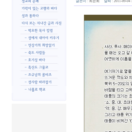
글쓴이
:
최은희
날짜
: 2011-09-0