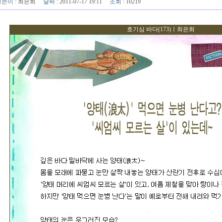
글쓴이
:
최은희
날짜
: 2011-07-17 19:11
조회
: 10219
호기심 바다(173)ㅣ최은희