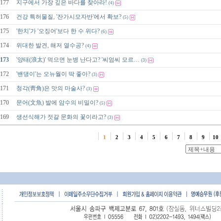
177
지구에서 가장 깊은 바다를 찾아라!
(4)
176
건강 특허물질, '잔가시모자반'에서 확보?
(5)
175
'한치'가 '오징어'보다 한 수 위다?
(6)
174
위대한 발견, 해저 열수공?
(4)
173
'양태(浪太)' 먹으면 눈병 난다고? '씨엄씨 모르…
(3)
172
'밴댕이'는 오뉴월이 딱 좋아?
(3)
171
청각(靑角)은 맛의 마술사?
(3)
170
문어(文魚) 발에 암수의 비밀이?
(5)
169
생선식해가 젓갈 문화의 꽃이라고?
(3)
1
2
3
4
5
6
7
8
9
10