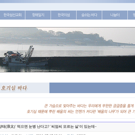
한국섬선교회
항해일지
한국의섬
숨쉬는 바다
나눔터
양태(浪太)' 먹으면 눈병 난다고? '씨엄씨 모르는 살'이 있는데~