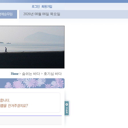
2026년 08월 06일 목요일
명예승무원
Home
>
숨쉬는 바다
>
호기심 바다