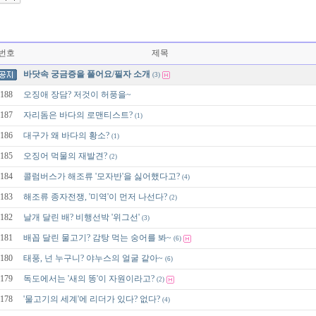
번호
제목
바닷속 궁금증을 풀어요/필자 소개
(3)
188
오징애 장담? 저것이 허풍을~
187
자리돔은 바다의 로맨티스트?
(1)
186
대구가 왜 바다의 황소?
(1)
185
오징어 먹물의 재발견?
(2)
184
콜럼버스가 해조류 '모자반'을 싫어했다고?
(4)
183
해조류 종자전쟁, '미역'이 먼저 나선다?
(2)
182
날개 달린 배? 비행선박 '위그선'
(3)
181
배꼽 달린 물고기? 감탕 먹는 숭어를 봐~
(6)
180
태풍, 넌 누구니? 야누스의 얼굴 같아~
(6)
179
독도에서는 '새의 똥'이 자원이라고?
(2)
178
'물고기의 세계'에 리더가 있다? 없다?
(4)