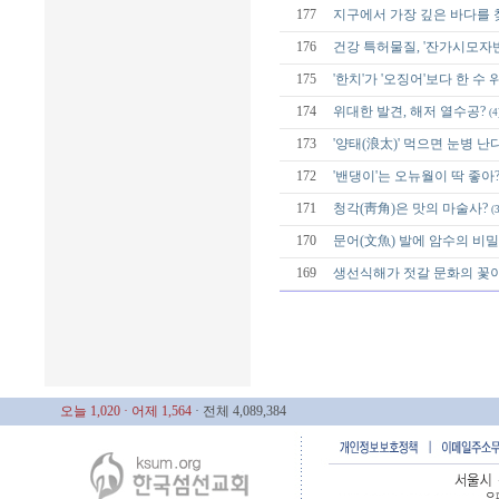
177
지구에서 가장 깊은 바다를 
176
건강 특허물질, '잔가시모자반
175
'한치'가 '오징어'보다 한 수 
174
위대한 발견, 해저 열수공?
(4
173
'양태(浪太)' 먹으면 눈병 난
172
'밴댕이'는 오뉴월이 딱 좋아
171
청각(靑角)은 맛의 마술사?
(3
170
문어(文魚) 발에 암수의 비밀
169
생선식해가 젓갈 문화의 꽃
오늘 1,020
· 어제 1,564
· 전체 4,089,384