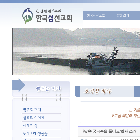
한국섬선교회
항해일지
바닷속 궁금증을 풀어요/필자 소개