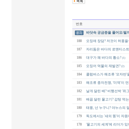
번호
바닷속 궁금증을 풀어요/필
188
오징애 장담? 저것이 허풍을
187
자리돔은 바다의 로맨티스트
186
대구가 왜 바다의 황소?
(1)
185
오징어 먹물의 재발견?
(2)
184
콜럼버스가 해조류 '모자반'
183
해조류 종자전쟁, '미역'이 
182
날개 달린 배? 비행선박 '위그
181
배꼽 달린 물고기? 감탕 먹는
180
태풍, 넌 누구니? 야누스의 
179
독도에서는 '새의 똥'이 자원
178
'물고기의 세계'에 리더가 있