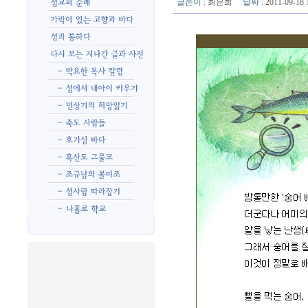
글쓴이
:
최은희
날짜
: 2011-09-1