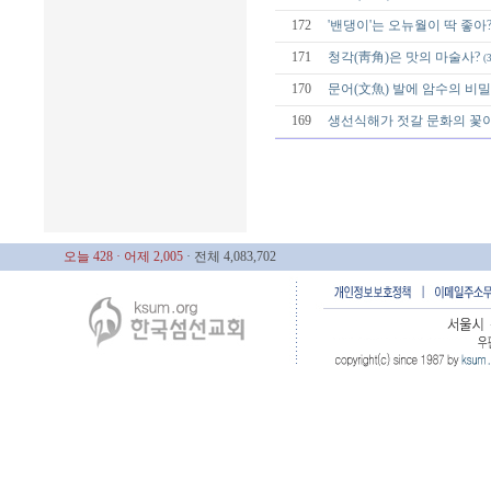
172
'밴댕이'는 오뉴월이 딱 좋아
171
청각(靑角)은 맛의 마술사?
(3
170
문어(文魚) 발에 암수의 비밀
169
생선식해가 젓갈 문화의 꽃
오늘 428
· 어제 2,005
· 전체 4,083,702