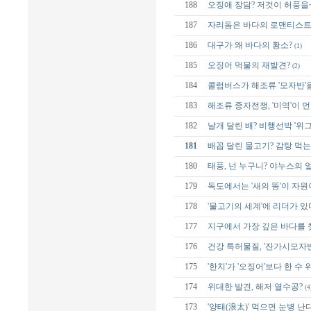
188
오징애 장담? 저것이 허풍을
187
자리돔은 바다의 로맨티스트
186
대구가 왜 바다의 황소?
(1)
185
오징어 먹물의 재발견?
(2)
184
콜럼버스가 해조류 '모자반'
183
해조류 종자전쟁, '미역'이 
182
날개 달린 배? 비행선박 '위그
181
배꼽 달린 물고기? 감탕 먹는
180
태풍, 넌 누구니? 야누스의 
179
독도에서는 '새의 똥'이 자원
178
'물고기의 세계'에 리더가 있
177
지구에서 가장 깊은 바다를 
176
건강 특허물질, '잔가시모자반
175
'한치'가 '오징어'보다 한 수 
174
위대한 발견, 해저 열수공?
(4
173
'양태(浪太)' 먹으면 눈병 난