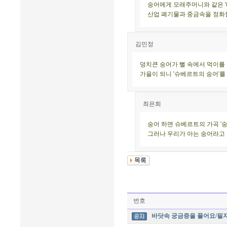
숭어에게 모래주머니와 같은 '
산업 폐기물과 중금속을 정화할
김민정
덩치큰 숭어가 뻘 속에서 먹이를 
가을이 되니 '슈베르트의 숭어'를
최은희
숭어 하면 슈베르트의 가곡 '숭
그러나 우리가 아는 숭어라고 우
번호
바닷속 궁금증을 풀어요/필