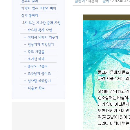
글쓴이
:
최은희
날짜
: 2012-01-1