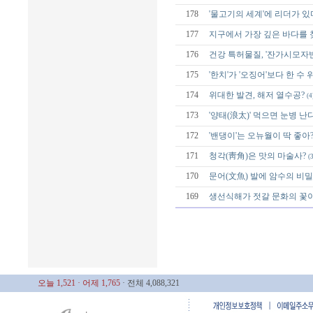
178
'물고기의 세계'에 리더가 있
177
지구에서 가장 깊은 바다를 
176
건강 특허물질, '잔가시모자반
175
'한치'가 '오징어'보다 한 수 
174
위대한 발견, 해저 열수공?
(4
173
'양태(浪太)' 먹으면 눈병 난
172
'밴댕이'는 오뉴월이 딱 좋아
171
청각(靑角)은 맛의 마술사?
(3
170
문어(文魚) 발에 암수의 비밀
169
생선식해가 젓갈 문화의 꽃
오늘 1,521
· 어제 1,765
· 전체 4,088,321