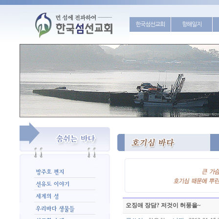
한국섬선교회
항해일지
오징애 장담? 저것이 허풍을~