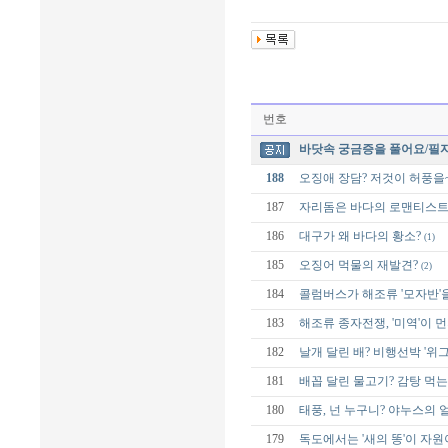
번호
바닷속 궁금증을 풀어요/필
188
오징애 장담? 저것이 허풍을
187
자리돔은 바다의 로맨티스트
186
대구가 왜 바다의 황소?
(1)
185
오징어 먹물의 재발견?
(2)
184
콜럼버스가 해조류 '모자반'
183
해조류 종자전쟁, '미역'이 
182
날개 달린 배? 비행선박 '위그
181
배꼽 달린 물고기? 감탕 먹는
180
태풍, 넌 누구니? 야누스의 
179
독도에서는 '새의 똥'이 자원