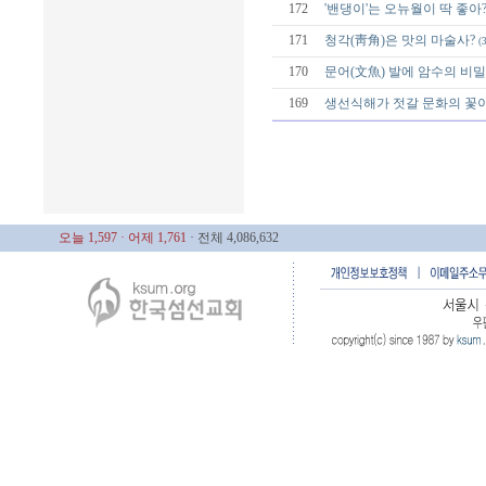
172
'밴댕이'는 오뉴월이 딱 좋아
171
청각(靑角)은 맛의 마술사?
(3
170
문어(文魚) 발에 암수의 비밀
169
생선식해가 젓갈 문화의 꽃
오늘 1,597
· 어제 1,761
· 전체 4,086,632