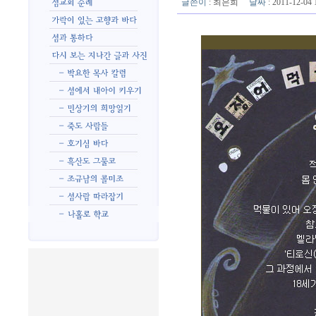
글쓴이
:
최은희
날짜
: 2011-12-0