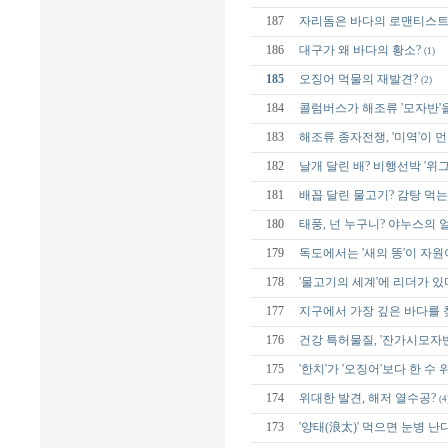
187
자리돔은 바다의 로맨티스트
186
대구가 왜 바다의 황소?
(1)
185
오징어 먹물의 재발견?
(2)
184
콜럼버스가 해조류 '모자반'
183
해조류 종자전쟁, '미역'이 
182
날개 달린 배? 비행선박 '위그
181
배꼽 달린 물고기? 감탕 먹는
180
태풍, 넌 누구니? 야누스의 
179
독도에서는 '새의 똥'이 자원
178
'물고기의 세계'에 리더가 있
177
지구에서 가장 깊은 바다를 
176
건강 특허물질, '잔가시모자반
175
'한치'가 '오징어'보다 한 수 
174
위대한 발견, 해저 열수공?
(4
173
'양태(浪太)' 먹으면 눈병 난