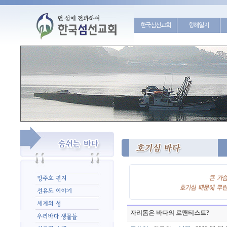
한국섬선교회
항해일지
자리돔은 바다의 로맨티스트?