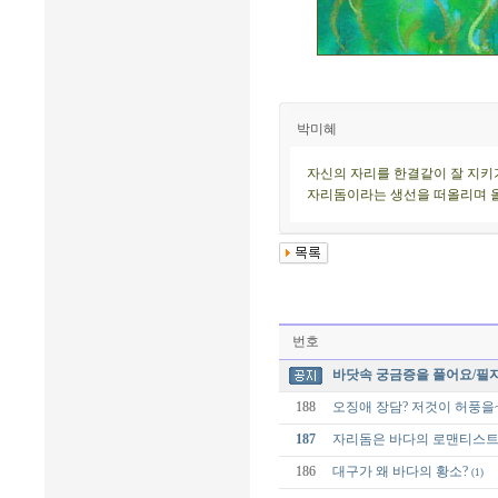
박미혜
자신의 자리를 한결같이 잘 지키
자리돔이라는 생선을 떠올리며 올
번호
바닷속 궁금증을 풀어요/필
188
오징애 장담? 저것이 허풍을
187
자리돔은 바다의 로맨티스트
186
대구가 왜 바다의 황소?
(1)