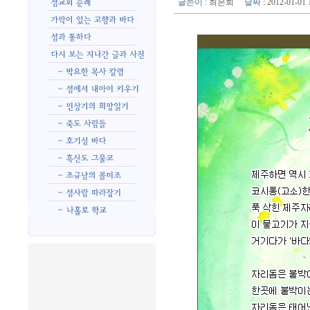
글쓴이
:
최은희
날짜
: 2012-01-0