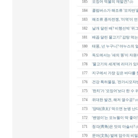
185
오징어 먹물의 재발견?
(2)
184
콜럼버스가 해조류 '모자반'
183
해조류 종자전쟁, '미역'이 
182
날개 달린 배? 비행선박 '위그
181
배꼽 달린 물고기? 감탕 먹는
180
태풍, 넌 누구니? 야누스의 
179
독도에서는 '새의 똥'이 자원
178
'물고기의 세계'에 리더가 있
177
지구에서 가장 깊은 바다를 
176
건강 특허물질, '잔가시모자반
175
'한치'가 '오징어'보다 한 수 
174
위대한 발견, 해저 열수공?
(4
173
'양태(浪太)' 먹으면 눈병 난
172
'밴댕이'는 오뉴월이 딱 좋아
171
청각(靑角)은 맛의 마술사?
(3
170
문어(文魚) 발에 암수의 비밀