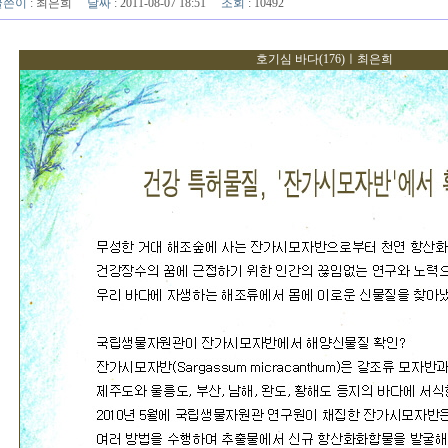
글쓴이
:
최은희
날짜
: 2011-08-07 18:51
조회
: 10492
호기심 바다(176)ㅣ최은희