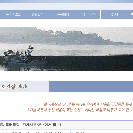
한국섬선교회
항해일지
한국의섬
숨쉬는 바다
나눔터
강 특허물질, '잔가시모자반'에서 확보?