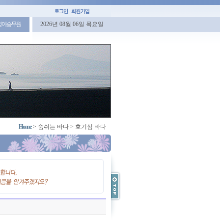
2026년 08월 06일 목요일
명예승무원
Home
>
숨쉬는 바다
>
호기심 바다