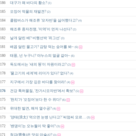
186
대구가 왜 바다의 황소?
(1)
185
오징어 먹물의 재발견?
(2)
184
콜럼버스가 해조류 '모자반'을 싫어했다고?
(4)
183
해조류 종자전쟁, '미역'이 먼저 나선다?
(2)
182
날개 달린 배? 비행선박 '위그선'
(3)
181
배꼽 달린 물고기? 감탕 먹는 숭어를 봐~
(6)
180
태풍, 넌 누구니? 야누스의 얼굴 같아~
(6)
179
독도에서는 '새의 똥'이 자원이라고?
(2)
178
'물고기의 세계'에 리더가 있다? 없다?
(4)
177
지구에서 가장 깊은 바다를 찾아라!
(4)
176
건강 특허물질, '잔가시모자반'에서 확보?
(5)
175
'한치'가 '오징어'보다 한 수 위다?
(6)
174
위대한 발견, 해저 열수공?
(4)
173
'양태(浪太)' 먹으면 눈병 난다고? '씨엄씨 모르…
(3)
172
'밴댕이'는 오뉴월이 딱 좋아?
(3)
171
청각(靑角)은 맛의 마술사?
(3)