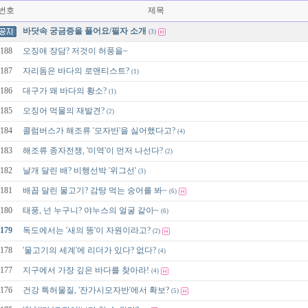
번호
제목
바닷속 궁금증을 풀어요/필자 소개
(3)
188
오징애 장담? 저것이 허풍을~
187
자리돔은 바다의 로맨티스트?
(1)
186
대구가 왜 바다의 황소?
(1)
185
오징어 먹물의 재발견?
(2)
184
콜럼버스가 해조류 '모자반'을 싫어했다고?
(4)
183
해조류 종자전쟁, '미역'이 먼저 나선다?
(2)
182
날개 달린 배? 비행선박 '위그선'
(3)
181
배꼽 달린 물고기? 감탕 먹는 숭어를 봐~
(6)
180
태풍, 넌 누구니? 야누스의 얼굴 같아~
(6)
179
독도에서는 '새의 똥'이 자원이라고?
(2)
178
'물고기의 세계'에 리더가 있다? 없다?
(4)
177
지구에서 가장 깊은 바다를 찾아라!
(4)
176
건강 특허물질, '잔가시모자반'에서 확보?
(5)