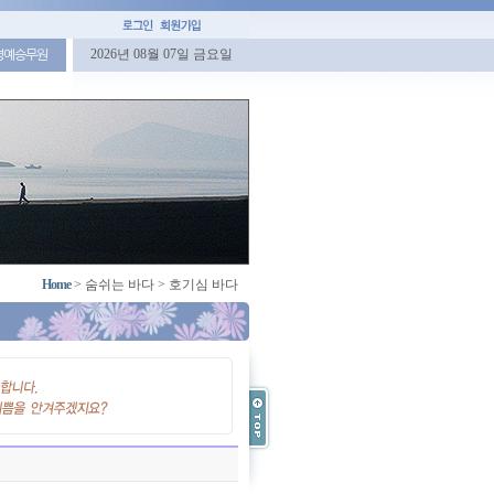
2026년 08월 07일 금요일
명예승무원
Home
>
숨쉬는 바다
>
호기심 바다