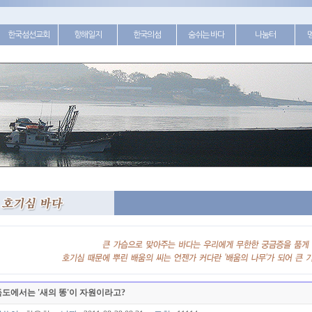
한국섬선교회
항해일지
한국의섬
숨쉬는 바다
나눔터
도에서는 '새의 똥'이 자원이라고?