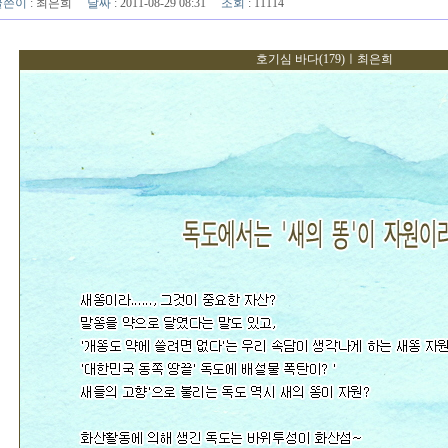
글쓴이
:
최은희
날짜
: 2011-08-29 08:31
조회
: 11114
호기심 바다(179)ㅣ최은희