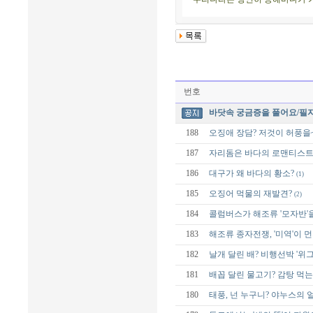
번호
바닷속 궁금증을 풀어요/필
188
오징애 장담? 저것이 허풍을
187
자리돔은 바다의 로맨티스트
186
대구가 왜 바다의 황소?
(1)
185
오징어 먹물의 재발견?
(2)
184
콜럼버스가 해조류 '모자반'
183
해조류 종자전쟁, '미역'이 
182
날개 달린 배? 비행선박 '위그
181
배꼽 달린 물고기? 감탕 먹는
180
태풍, 넌 누구니? 야누스의 