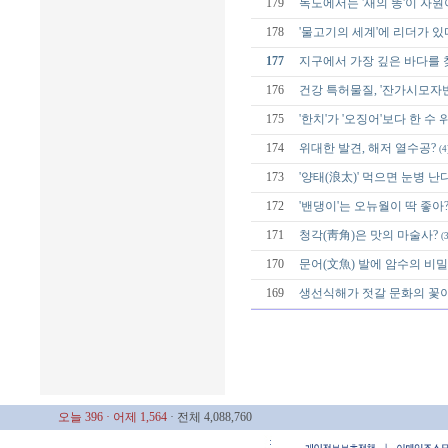
179
독도에서는 '새의 똥'이 자원
178
'물고기의 세계'에 리더가 있
177
지구에서 가장 깊은 바다를 
176
건강 특허물질, '잔가시모자반
175
'한치'가 '오징어'보다 한 수 
174
위대한 발견, 해저 열수공?
(4
173
'양태(浪太)' 먹으면 눈병 난
172
'밴댕이'는 오뉴월이 딱 좋아
171
청각(靑角)은 맛의 마술사?
(3
170
문어(文魚) 발에 암수의 비밀
169
생선식해가 젓갈 문화의 꽃
오늘 396
· 어제 1,564
· 전체 4,088,760