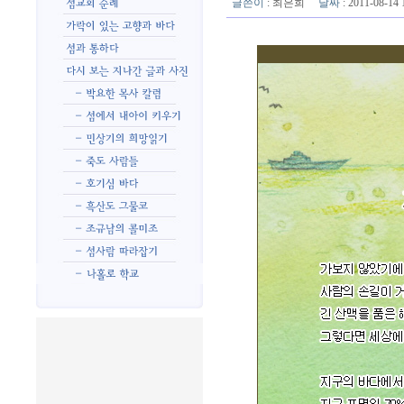
글쓴이
:
최은희
날짜
: 2011-08-1